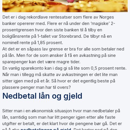
Det er i dag rekordlave rentesatser som flere av Norges
banker opererer med. Flere er nå under den ‘magiske’ 2-
prosentgrensen hvor den siste banken til å tilby en
boliglånsrente på 1-tallet var Storebrand. De tilbyr nå en
nominell rente på 1,85 prosent.
At det er en såpass lav grense er bra for alle som betaler ned
på lån. Men for de som ønsker å få en avkastning på sine
sparepenger kan det være magre tider.
En vanlig sparekonto kan i dag gi så lite som 0,5 prosent rente.
Når man i tillegg må skatte av avkastningen er det lite man
sitter igjen med på et år. Så hvor er det egentlig beste på
plassere penger man har til overs?
Nedbetal lån og gjeld
Sitter man i en økonomisk situasjon hvor man nedbetaler på
lån, samtidig som man har litt penger igjen etter alle faste
utgifter er betalt, er det klart hvor de pengene bør gå. Det er
på å øke
nedbetalingen på gjeld
. Det korter ned på den