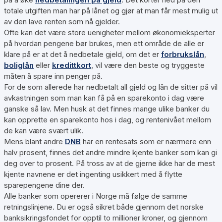
totale utgiften man har på lånet og gjør at man får mest mulig ut
av den lave renten som nå gjelder.
Ofte kan det være store uenigheter mellom økonomieksperter
på hvordan pengene bør brukes, men ett område de alle er
klare på er at det å nedbetale gjeld, om det er
forbrukslån
,
boliglån
eller
kredittkort
, vil være den beste og tryggeste
måten å spare inn penger på.
For de som allerede har nedbetalt all gjeld og lån de sitter på vil
avkastningen som man kan få på en sparekonto i dag være
ganske så lav. Men husk at det finnes mange ulike banker du
kan opprette en sparekonto hos i dag, og rentenivået mellom
de kan være svært ulik.
Mens blant andre
DNB
har en rentesats som er nærmere enn
halv prosent, finnes det andre mindre kjente banker som kan gi
deg over to prosent. På tross av at de gjerne ikke har de mest
kjente navnene er det ingenting usikkert med å flytte
sparepengene dine der.
Alle banker som opererer i Norge må følge de samme
retningslinjene. Du er også sikret både gjennom det norske
banksikringsfondet for opptil to millioner kroner, og gjennom