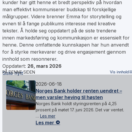
kunder har gitt henne et bredt perspektiv på hvordan
man effektivt kommuniserer budskap til forskjellige
målgrupper. Videre brenner Emma for storytelling og
evnen til å fange publikums interesse med kreative
tekster. Å holde seg oppdatert på de siste trendene
innen markedsføring og kommunikasjon er essensielt for
henne. Denne omfattende kunnskapen har hun anvendt
for å styrke merkevarer og drive engasjement gjennom
innhold som resonnerer.
Oppdatert:
26, mars 2026
PÅ DENNE SIDEN
Vis innhold
Siste nytt
2026-06-18
Norges Bank holder renten uendret –
men varsler heving til høsten
Norges Bank holdt styringsrenten på 4,25
prosent på møtet 17. juni 2026. Det var ventet.
…
Les mer
Les mer