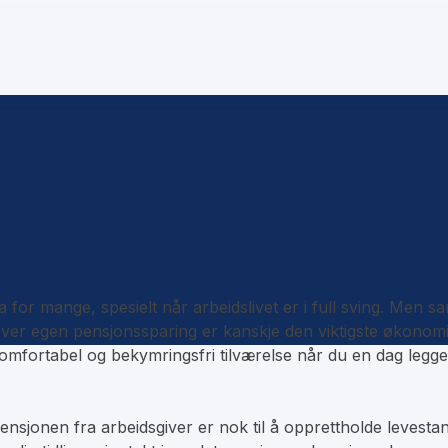
ma for mange, spesielt når arbeidslivet er i full sving. Men 
over egen pensjonssparing er kanskje den viktigste økonomisk
mfortabel og bekymringsfri tilværelse når du en dag legger
pensjonen fra arbeidsgiver er nok til å opprettholde levest