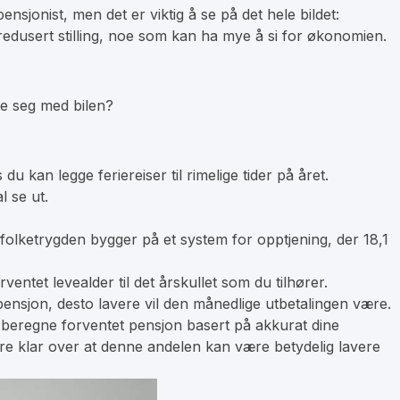
nsjonist, men det er viktig å se på det hele bildet:
n redusert stilling, noe som kan ha mye å si for økonomien.
tte seg med bilen?
 kan legge feriereiser til rimelige tider på året.
l se ut.
 folketrygden bygger på et system for opptjening, der 18,1
ventet levealder til det årskullet som du tilhører.
pensjon, desto lavere vil den månedlige utbetalingen være.
e beregne forventet pensjon basert på akkurat dine
være klar over at denne andelen kan være betydelig lavere