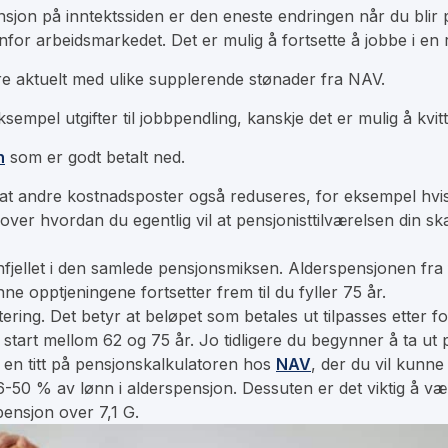
nsjon på inntektssiden er den eneste endringen når du blir pe
tenfor arbeidsmarkedet. Det er mulig å fortsette å jobbe i e
e aktuelt med ulike supplerende stønader fra NAV.
ksempel utgifter til jobbpendling, kanskje det er mulig å kvi
n
som er godt betalt ned.
at andre kostnadsposter også reduseres, for eksempel hvis du
 over hvordan du egentlig vil at pensjonisttilværelsen din ska
nnfjellet i den samlede pensjonsmiksen. Alderspensjonen fra
e opptjeningene fortsetter frem til du fyller 75 år.
ring. Det betyr at beløpet som betales ut tilpasses etter for
start mellom 62 og 75 år. Jo tidligere du begynner å ta ut 
ta en titt på pensjonskalkulatoren hos
NAV
, der du vil kunn
 36-50 % av lønn i alderspensjon. Dessuten er det viktig å 
pensjon over 7,1 G.