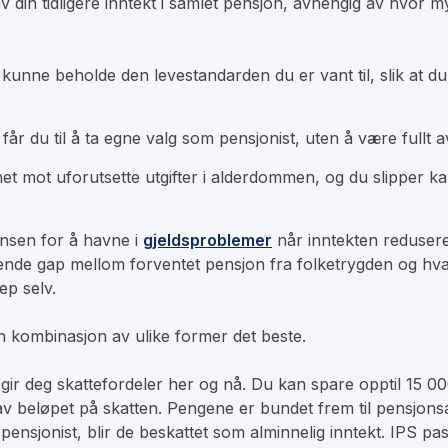
 din tidligere inntekt i samlet pensjon, avhengig av hvor 
kunne beholde den levestandarden du er vant til, slik at du
år du til å ta egne valg som pensjonist, uten å være fullt av
het mot uforutsette utgifter i alderdommen, og du slipper 
nsen for å havne i
gjeldsproblemer
når inntekten redusere
økende gap mellom forventet pensjon fra folketrygden og h
ep selv.
 en kombinasjon av ulike former det beste.
gir deg skattefordeler her og nå. Du kan spare opptil 15 00
 av beløpet på skatten. Pengene er bundet frem til pensjonsal
nsjonist, blir de beskattet som alminnelig inntekt. IPS pas