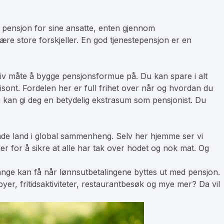
l pensjon for sine ansatte, enten gjennom
være store forskjeller. En god tjenestepensjon er en
ektiv måte å bygge pensjonsformue på. Du kan spare i alt
risont. Fordelen her er full frihet over når og hvordan du
og kan gi deg en betydelig ekstrasum som pensjonist. Du
ende land i global sammenheng. Selv her hjemme ser vi
ger for å sikre at alle har tak over hodet og nok mat. Og
nge kan få når lønnsutbetalingene byttes ut med pensjon.
r, fritidsaktiviteter, restaurantbesøk og mye mer? Da vil