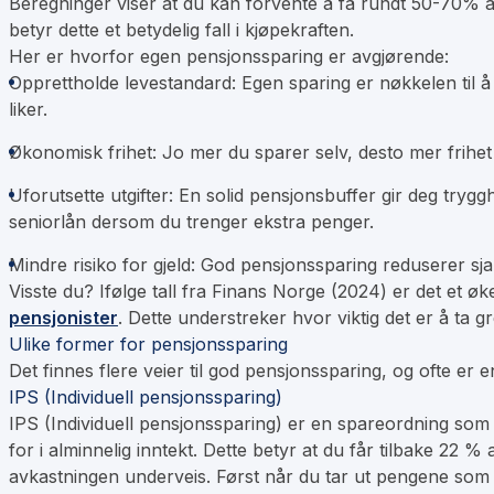
Beregninger viser at du kan forvente å få rundt 50-70% av
betyr dette et betydelig fall i kjøpekraften.
Her er hvorfor egen pensjonssparing er avgjørende:
Opprettholde levestandard:
Egen sparing er nøkkelen til å 
liker.
Økonomisk frihet:
Jo mer du sparer selv, desto mer frihet f
Uforutsette utgifter:
En solid pensjonsbuffer gir deg trygg
seniorlån
dersom du trenger ekstra penger.
Mindre risiko for gjeld:
God pensjonssparing reduserer sja
Visste du?
Ifølge tall fra Finans Norge (2024) er det et 
pensjonister
. Dette understreker hvor viktig det er å ta gr
Ulike former for pensjonssparing
Det finnes flere veier til god pensjonssparing, og ofte er
IPS (Individuell pensjonssparing)
IPS (Individuell pensjonssparing) er en spareordning som 
for i alminnelig inntekt. Dette betyr at du får tilbake 22 %
avkastningen underveis. Først når du tar ut pengene som pe