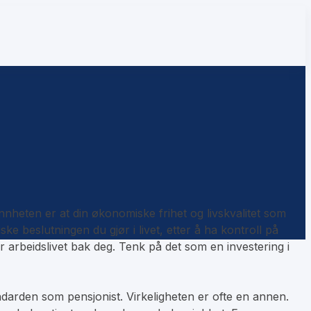
sannheten er at din økonomiske frihet og livskvalitet som
e beslutningen du gjør i livet, etter å ha kontroll på
 arbeidslivet bak deg. Tenk på det som en investering i
andarden som pensjonist. Virkeligheten er ofte en annen.