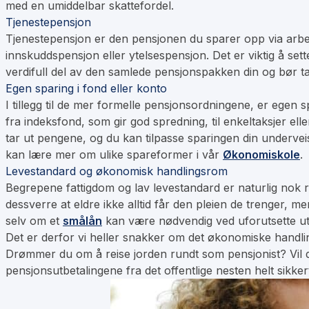
med en umiddelbar skattefordel.
Tjenestepensjon
Tjenestepensjon er den pensjonen du sparer opp via arbeids
innskuddspensjon eller ytelsespensjon. Det er viktig å sett
verdifull del av den samlede pensjonspakken din og bør t
Egen sparing i fond eller konto
I tillegg til de mer formelle pensjonsordningene, er egen 
fra indeksfond, som gir god spredning, til enkeltaksjer ell
tar ut pengene, og du kan tilpasse sparingen din undervei
kan lære mer om ulike spareformer i vår
Økonomiskole
.
Levestandard og økonomisk handlingsrom
Begrepene fattigdom og lav levestandard er naturlig nok r
dessverre at eldre ikke alltid får den pleien de trenger, m
selv om et
smålån
kan være nødvendig ved uforutsette utgif
Det er derfor vi heller snakker om det økonomiske handl
Drømmer du om å reise jorden rundt som pensjonist? Vil d
pensjonsutbetalingene fra det offentlige nesten helt sikkert