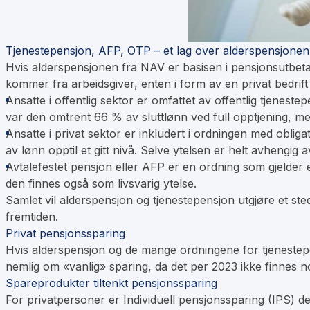
Tjenestepensjon, AFP, OTP – et lag over alderspensjonen
Hvis alderspensjonen fra NAV er basisen i pensjonsutbeta
kommer fra arbeidsgiver, enten i form av en privat bedrift e
Ansatte i offentlig sektor er omfattet av offentlig tjenes
var den omtrent 66 % av sluttlønn ved full opptjening, me
Ansatte i privat sektor er inkludert i ordningen med oblig
av lønn opptil et gitt nivå. Selve ytelsen er helt avhengig 
Avtalefestet pensjon eller AFP er en ordning som gjelder en
den finnes også som livsvarig ytelse.
Samlet vil alderspensjon og tjenestepensjon utgjøre et ste
fremtiden.
Privat pensjonssparing
Hvis alderspensjon og de mange ordningene for tjenestepens
nemlig om «vanlig» sparing, da det per 2023 ikke finnes n
Spareprodukter tiltenkt pensjonssparing
For privatpersoner er Individuell pensjonssparing (IPS) det