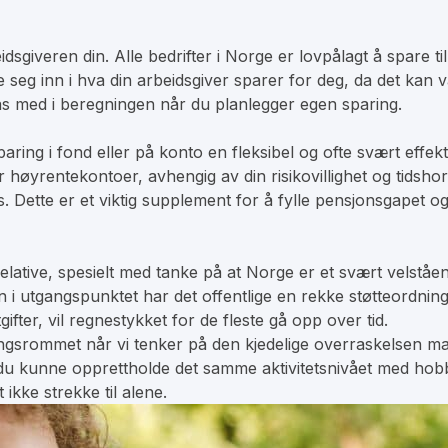
giveren din. Alle bedrifter i Norge er lovpålagt å spare ti
e seg inn i hva din arbeidsgiver sparer for deg, da det kan 
as med i beregningen når du planlegger egen sparing.
sparing i fond eller på konto en fleksibel og ofte svært eff
er høyrentekontoer, avhengig av din risikovillighet og tidsho
s. Dette er et viktig supplement for å fylle pensjonsgapet 
elative, spesielt med tanke på at Norge er et svært velstå
en i utgangspunktet har det offentlige en rekke støtteordnin
ter, vil regnestykket for de fleste gå opp over tid.
ingsrommet når vi tenker på den kjedelige overraskelsen ma
u kunne opprettholde det samme aktivitetsnivået med hobbye
 ikke strekke til alene.