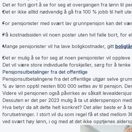
Det er fort gjort å se for seg at overgangen fra lønn til pe
Det er ikke alltid nødvendig å gå fra 100 % jobb til helt u
For pensjonister med svært lav grunnpensjon kan det vær
På kostnadssiden vil noen poster uten tvil falle bort, for e
Mange pensjonister vil ha lave boligkostnader, gitt
boliglå
Det er mulig å se for seg at noen pensjonister vil oppleve 
Det vil være store individuelle forskjeller, sørg for å tenke
Pensjonsutbetalinger fra det offentlige
Pensjonsutbetalingene fra det offentlige utgjør selve gru
% av lønn opptil nesten 800 000 settes av til pensjon. Denn
Videre vil pensjonen også påvirkes av såkalt levealdersjuste
Dessuten er det per 2023 mulig å ta ut alderspensjon med 
Hva betyr da alt dette helt konkret? Det aller beste er å 
forutsetninger. I stort vil du som regel få et sted mellom
ved svært høy lønn, i og med at det ikke opptjenes alders