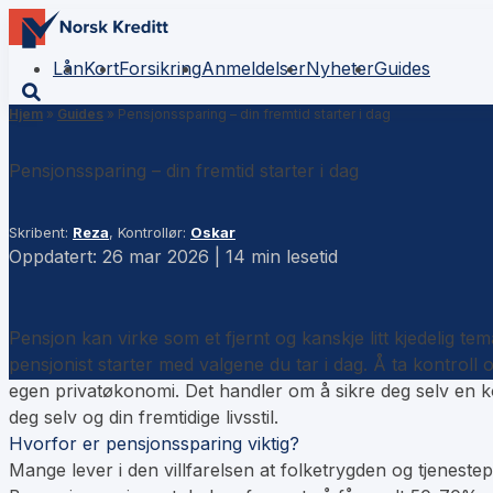
Lån
Kort
Forsikring
Anmeldelser
Nyheter
Guides
Hjem
»
Guides
»
Pensjonssparing – din fremtid starter i dag
Pensjonssparing – din fremtid starter i dag
Skribent:
Reza
, Kontrollør:
Oskar
Oppdatert: 26 mar 2026 | 14 min lesetid
Pensjon kan virke som et fjernt og kanskje litt kjedelig te
pensjonist starter med valgene du tar i dag. Å ta kontroll 
egen privatøkonomi. Det handler om å sikre deg selv en ko
deg selv og din fremtidige livsstil.
Hvorfor er pensjonssparing viktig?
Mange lever i den villfarelsen at folketrygden og tjeneste