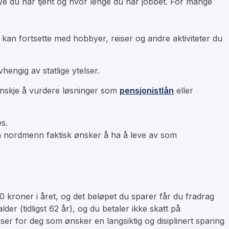
mye du har tjent og hvor lenge du har jobbet. For mange
 kan fortsette med hobbyer, reiser og andre aktiviteter du
hengig av statlige ytelser.
kanskje å vurdere løsninger som
pensjonistlån
eller
s.
va nordmenn faktisk ønsker å ha å leve av som
0 kroner i året, og det beløpet du sparer får du fradrag
der (tidligst 62 år), og du betaler ikke skatt på
ser for deg som ønsker en langsiktig og disiplinert sparing