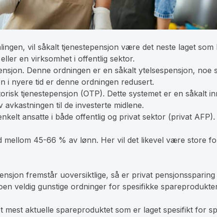
lingen, vil såkalt tjenestepensjon være det neste laget s
ller en virksomhet i offentlig sektor.
tepensjon. Denne ordningen er en såkalt ytelsespensjon, noe 
n i nyere tid er denne ordningen redusert.
atorisk tjenestepensjon (OTP). Dette systemet er en såkalt 
av avkastningen til de investerte midlene.
kelt ansatte i både offentlig og privat sektor (privat AFP).
d mellom 45-66 % av lønn. Her vil det likevel være store fo
jon fremstår uoversiktlige, så er privat pensjonssparing he
oen veldig gunstige ordninger for spesifikke spareprodukter
 mest aktuelle spareproduktet som er laget spesifikt for spa