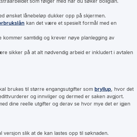
ekstraarbeidet som følger med når du søker boliglån.
t med ønsket lånebeløp dukker opp på skjermen.
orbrukslån
kan det være et spesielt formål med en
ofte kommer samtidig og krever nøye planlegging av
re sikker på at alt nødvendig arbeid er inkludert i avtalen
skal brukes til større engangsutgifter som
bryllup
, hvor det
edittvurderer og innvilger og dermed er saken avgjort.
med dine reelle utgifter og derav se hvor mye det er igjen
al versjon slik at de kan lastes opp til søknaden.