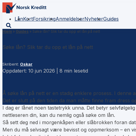
Lån
Kort
Forsikring
Anmeldelser
Nyheter
Guides
Hjem
»
Guides
»
Søke lån? Slik tar du opp et lån på nett
Søke lån? Slik tar du opp et lån på nett
Skribent:
Oskar
Oppdatert: 10 jun 2026 | 8 min lesetid
Å søke lån på nett er en stadig enklere prosess. I denne a
Det er slutt på den tiden da man måtte finne fram dress og 
I dag er lånet noen tastetrykk unna. Det betyr selvfølgelig 
nettleseren din, kan du nemlig også søke om lån.
Så sett deg ned i morgenkåpen eller slåbrokken foran dat
Men du må selvsagt være bevisst og oppmerksom – en viss