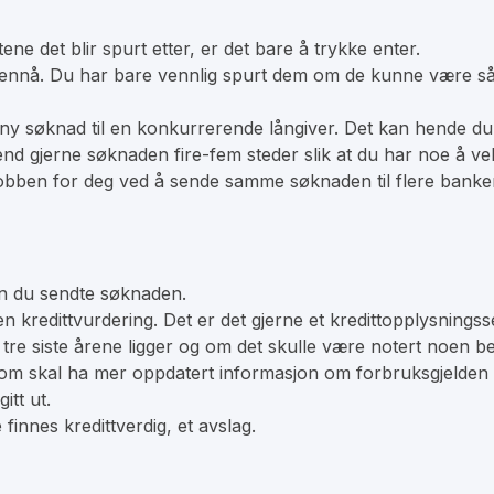
ne det blir spurt etter, er det bare å trykke enter.
t ennå. Du har bare vennlig spurt dem om de kunne være så e
y søknad til en konkurrerende långiver. Det kan hende du v
end gjerne søknaden fire-fem steder slik at du har noe å ve
obben for deg ved å sende samme søknaden til flere banker e
n du sendte søknaden.
n kredittvurdering. Det er det gjerne et kredittopplysningss
e tre siste årene ligger og om det skulle være notert noen b
om skal ha mer oppdatert informasjon om forbruksgjelden 
itt ut.
 finnes kredittverdig, et avslag.