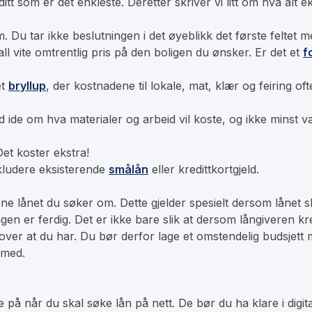
itt
som er det enkleste. Deretter skriver vi litt om hva alt 
. Du tar ikke beslutningen i det øyeblikk det første felte
fall vite omtrentlig pris på den boligen du ønsker. Er det et
f
et
bryllup
, der kostnadene til lokale, mat, klær og feiring 
 ide om hva materialer og arbeid vil koste, og ikke minst væ
Det koster ekstra!
nkludere eksisterende
smålån
eller kredittkortgjeld.
ene lånet du søker om. Dette gjelder spesielt dersom lånet 
gen er ferdig. Det er ikke bare slik at dersom långiveren kr
 over at du har. Du bør derfor lage et omstendelig budsjett 
 med.
se på når du skal søke lån på nett. De bør du ha klare i digit