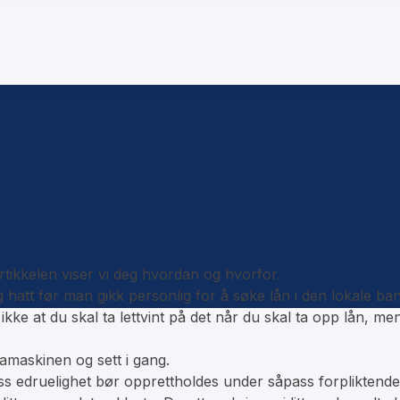
rtikkelen viser vi deg hvordan og hvorfor.
hatt før man gikk personlig for å søke lån i den lokale bank
ikke at du skal ta lettvint på det når du skal ta opp lån, me
amaskinen og sett i gang.
 edruelighet bør opprettholdes under såpass forpliktende