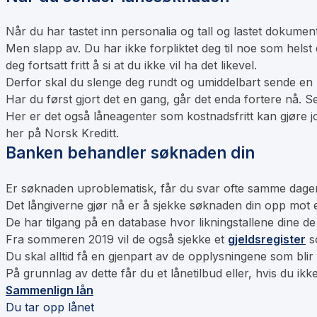
Når du har tastet inn personalia og tall og lastet dokumente
Men slapp av. Du har ikke forpliktet deg til noe som hels
deg fortsatt fritt å si at du ikke vil ha det likevel.
Derfor skal du slenge deg rundt og umiddelbart sende en n
Har du først gjort det en gang, går det enda fortere nå. S
Her er det også låneagenter som kostnadsfritt kan gjøre j
her på Norsk Kreditt.
Banken behandler søknaden din
Er søknaden uproblematisk, får du svar ofte samme dage
Det långiverne gjør nå er å sjekke søknaden din opp mot e
De har tilgang på en database hvor likningstallene dine d
Fra sommeren 2019 vil de også sjekke et
gjeldsregister
s
Du skal alltid få en gjenpart av de opplysningene som blir g
På grunnlag av dette får du et lånetilbud eller, hvis du ikke
Sammenlign lån
Du tar opp lånet