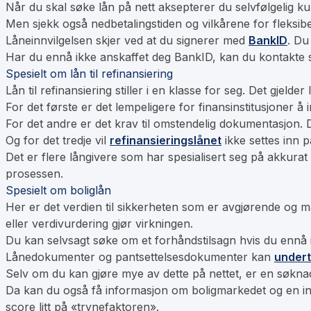
Når du skal søke lån på nett aksepterer du selvfølgelig kun
Men sjekk også nedbetalingstiden og vilkårene for fleksibe
Låneinnvilgelsen skjer ved at du signerer med
BankID
. Du
Har du ennå ikke anskaffet deg BankID, kan du kontakte
Spesielt om lån til refinansiering
Lån til refinansiering stiller i en klasse for seg. Det gjelde
For det første er det lempeligere for finansinstitusjoner å 
For det andre er det krav til omstendelig dokumentasjon. De
Og for det tredje vil
refinansieringslånet
ikke settes inn p
Det er flere långivere som har spesialisert seg på akkurat
prosessen.
Spesielt om boliglån
Her er det verdien til sikkerheten som er avgjørende og må
eller verdivurdering gjør virkningen.
Du kan selvsagt søke om et forhåndstilsagn hvis du ennå i
Lånedokumenter og pantsettelsesdokumenter kan
under
Selv om du kan gjøre mye av dette på nettet, er en søkna
Da kan du også få informasjon om boligmarkedet og en indika
score litt på «trynefaktoren».