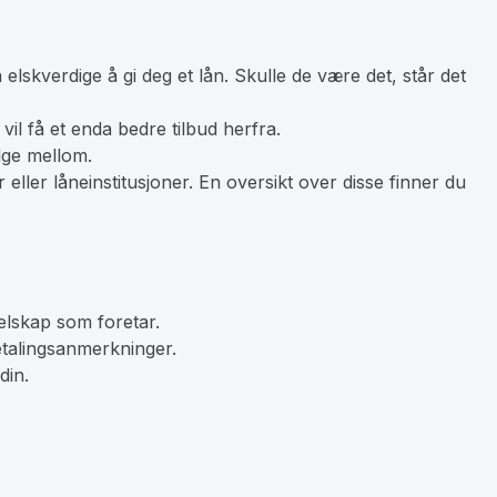
lskverdige å gi deg et lån. Skulle de være det, står det
il få et enda bedre tilbud herfra.
lge mellom.
ller låneinstitusjoner. En oversikt over disse finner du
elskap som foretar.
etalingsanmerkninger.
din.