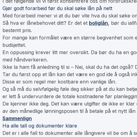
I det følgende vil vi først konsentrere oss om f
orbrukskred
Gjør godt forarbeid før du skal søke lån på nett
Med forarbeid mener vi at du bør vite hva du skal søke om
Så hva er lånebehovet ditt? Er det et
boliglån
, bør du iall
bestemt pris.
For mange kan formålet være en større begivenhet som 
budsjettet.
En oppussing krever litt mer oversikt. Da bør du ha en god
med håndverkeren.
Ikke la ham få anledning til si – Nei, skal du ha det også? 
Tar du først opp et lån kan det være en god ide å også i
Disse er som regel mer kostbare enn vanlige lån.
Og så må du selvfølgelig føle deg sikker på at du kan betj
er lett å undervurdere de totale kostnadene før planleggin
De kjenner ikke deg. Det kan være utgifter de ikke er klar
av den månedlige lønningsposen til å betale på et nytt lån
Sammenlign
Ha alle tall og dokumenter klare
Det er i alle fall to dokumenter alle långivere vil be om å 