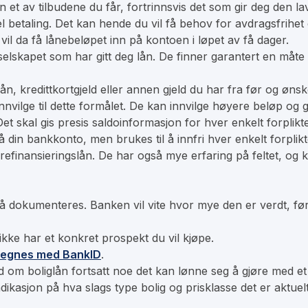
 et av tilbudene du får, fortrinnsvis det som gir deg den la
l betaling. Det kan hende du vil få behov for avdragsfrihet 
 vil da få lånebeløpet inn på kontoen i løpet av få dager.
 selskapet som har
gitt deg lån. De finner garantert en måte 
r lån, kredittkortgjeld eller annen gjeld du har fra før og ønsk
innvilge til dette formålet. De kan innvilge høyere beløp og g
t skal gis presis saldoinformasjon for hver enkelt forplikte
å din bankkonto, men brukes til å innfri hver enkelt forplikt
 refinansieringslån. De har også mye erfaring på feltet, og 
 dokumenteres. Banken vil vite hvor mye den er verdt, før d
kke har et konkret prospekt du vil kjøpe.
tegnes med BankID
.
d om boliglån fortsatt noe det kan lønne seg å gjøre med e
sjon på hva slags type bolig og prisklasse det er aktuelt å g