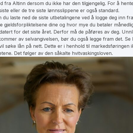
d fra Altinn dersom du ikke har den tilgjengelig. For å hent
siste eller de tre siste lønnsslippene er også standard.
n du laste ned de siste utbetalingene ved å logge deg inn fra
ige gjeldsforpliktelsene dine og hvor mye du betaler månedli
ert for det siste året. Derfor må de påføres av deg. Unnla
amkommer av selvangivelsen, bør du også legge fram det. Se h
l søke lån på nett. Dette er i henhold til markedsføringen 
etene. Det følger av den såkalte hvitvaskingsloven.