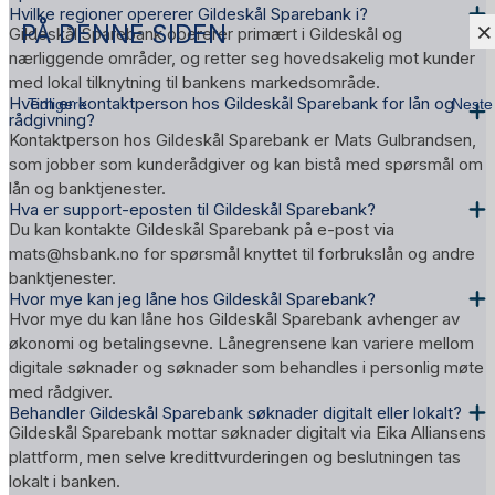
Hvilke regioner opererer Gildeskål Sparebank i?
×
PÅ DENNE SIDEN
Gildeskål Sparebank opererer primært i Gildeskål og
nærliggende områder, og retter seg hovedsakelig mot kunder
med lokal tilknytning til bankens markedsområde.
Hvem er kontaktperson hos Gildeskål Sparebank for lån og
Tidligere
Neste
rådgivning?
Kontaktperson hos Gildeskål Sparebank er Mats Gulbrandsen,
som jobber som kunderådgiver og kan bistå med spørsmål om
lån og banktjenester.
Hva er support-eposten til Gildeskål Sparebank?
Du kan kontakte Gildeskål Sparebank på e-post via
mats@hsbank.no for spørsmål knyttet til forbrukslån og andre
banktjenester.
Hvor mye kan jeg låne hos Gildeskål Sparebank?
Hvor mye du kan låne hos Gildeskål Sparebank avhenger av
økonomi og betalingsevne. Lånegrensene kan variere mellom
digitale søknader og søknader som behandles i personlig møte
med rådgiver.
Behandler Gildeskål Sparebank søknader digitalt eller lokalt?
Gildeskål Sparebank mottar søknader digitalt via Eika Alliansens
plattform, men selve kredittvurderingen og beslutningen tas
lokalt i banken.