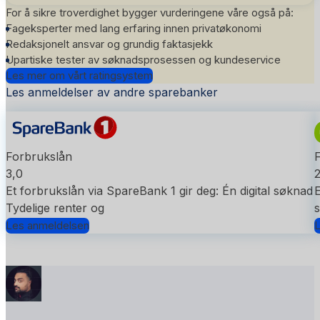
For å sikre troverdighet bygger vurderingene våre også på:
Fageksperter med lang erfaring innen privatøkonomi
Redaksjonelt ansvar og grundig faktasjekk
Upartiske tester av søknadsprosessen og kundeservice
Les mer om vårt ratingsystem
Les anmeldelser av andre sparebanker
Forbrukslån
3,0
2
Et forbrukslån via SpareBank 1 gir deg: Én digital søknad
E
Tydelige renter og
s
Les anmeldelsen
L