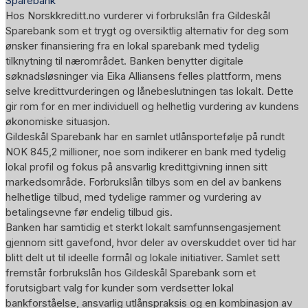
Sparebank
Hos Norskkreditt.no vurderer vi forbrukslån fra Gildeskål
Sparebank som et trygt og oversiktlig alternativ for deg som
ønsker finansiering fra en lokal sparebank med tydelig
tilknytning til nærområdet. Banken benytter digitale
søknadsløsninger via Eika Alliansens felles plattform, mens
selve kredittvurderingen og lånebeslutningen tas lokalt. Dette
gir rom for en mer individuell og helhetlig vurdering av kundens
økonomiske situasjon.
Gildeskål Sparebank har en samlet utlånsportefølje på rundt
NOK 845,2 millioner
, noe som indikerer en bank med tydelig
lokal profil og fokus på ansvarlig kredittgivning innen sitt
markedsområde. Forbrukslån tilbys som en del av bankens
helhetlige tilbud, med tydelige rammer og vurdering av
betalingsevne før endelig tilbud gis.
Banken har samtidig et sterkt lokalt samfunnsengasjement
gjennom sitt gavefond, hvor deler av overskuddet over tid har
blitt delt ut til ideelle formål og lokale initiativer. Samlet sett
fremstår forbrukslån hos Gildeskål Sparebank som et
forutsigbart valg for kunder som verdsetter lokal
bankforståelse, ansvarlig utlånspraksis og en kombinasjon av