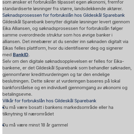
som ønsker et forbrukslån tilpasset egen økonomi, fremfor
standardiserte løsninger fra større, landsdekkende aktører.
Søknadsprosessen for forbrukslån hos Gildeskål Sparebank
Gildeskål Sparebank benytter digitale løsninger levert gjennom
Eika Alliansen, og søknadsprosessen for forbrukslån følger
samme overordnede struktur som hos øvrige banker i
alliansen. Det innebærer at du sender inn søknaden digitalt via
Eikas felles plattform, hvor du identifiserer deg og signerer
med
BankID
.
Selv om den digitale søknadsopplevelsen er felles for Eika-
bankene, er det Gildeskål Sparebank som behandler søknaden,
gjennomfører kredittvurderingen og tar den endelige
beslutningen. Dette sikrer at vurderingen baseres på lokal
bankforståelse og en individuell gjennomgang av økonomi og
betalingsevne.
Vilkår for forbrukslån hos Gildeskål Sparebank
Du må være bosatt i bankens markedsområde eller ha
tilknytning til nærområdet
Du må være minst 18 år gammel