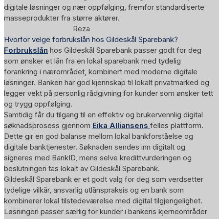
digitale løsninger og nær oppfølging, fremfor standardiserte
masseprodukter fra større aktører.
Reza
Hvorfor velge forbrukslån hos Gildeskål Sparebank?
Forbrukslån
hos Gildeskål Sparebank passer godt for deg
som ønsker et lån fra en lokal sparebank med tydelig
forankring i nærområdet, kombinert med moderne digitale
løsninger. Banken har god kjennskap til lokalt privatmarked og
legger vekt på personlig rådgivning for kunder som ønsker tett
og trygg oppfølging.
Samtidig får du tilgang til en effektiv og brukervennlig digital
søknadsprosess gjennom
Eika Alliansens
felles plattform.
Dette gir en god balanse mellom lokal bankforståelse og
digitale banktjenester. Søknaden sendes inn digitalt og
signeres med BankID, mens selve kredittvurderingen og
beslutningen tas lokalt av Gildeskål Sparebank.
Gildeskål Sparebank er et godt valg for deg som verdsetter
tydelige vilkår, ansvarlig utlånspraksis og en bank som
kombinerer lokal tilstedeværelse med digital tilgjengelighet.
Løsningen passer særlig for kunder i bankens kjerneområder