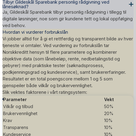
Tilbyr Gildeskål Sparebank personlig rådgivning ved
lånesøknad?
Ja, Gildeskål Sparebank tilbyr personlig rådgivning i tillegg til
digitale løsninger, noe som gir kundene tett og lokal oppfølging
ved behov.
Hvordan vi vurderer forbrukslån
Vi jobber alltid for å gi et rettferdig og transparent bilde av hver
tjeneste vi omtaler. Ved vurdering av forbrukslån tar
Norskkreditt hensyn til flere parametere og kombinerer
objektive data (som lånebeløp, rente, nedbetalingstid og
gebyrer) med praktiske tester (søknadsprosess,
godkjenningsgrad og kundeservice), samt brukererfaringer.
Resultatet er en total poengscore mellom 1 og 5 som
gjenspeiler både vilkår og brukervennlighet.
Slik vektes faktorene i vårt
ratingsystem
:
Parameter
Vekt
Vilkår og tilbud
50%
Brukervennlighet
20%
Krav
10%
Transparens
10%
Kundeservice
10%