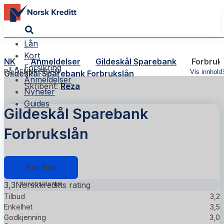
Lån
Kort
NK
Anmeldelser
Gildeskål Sparebank
Forbruk
Forsikring
PÅ DENNE SIDEN
Vis innhold
Gildeskål Sparebank Forbrukslån
Anmeldelser
Skribent:
Reza
Nyheter
Guides
Gildeskål Sparebank
Forbrukslån
Søk her
3,3
Norskkreditts rating
Tilbud
3,2
Enkelhet
3,5
Godkjenning
3,0