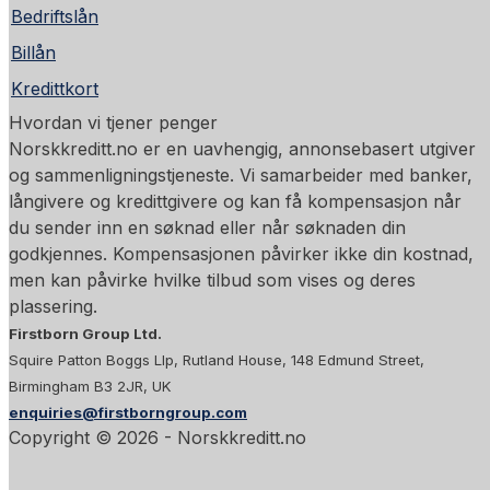
Bedriftslån
Billån
Kredittkort
Hvordan vi tjener penger
Norskkreditt.no er en uavhengig, annonsebasert utgiver
og sammenligningstjeneste. Vi samarbeider med banker,
långivere og kredittgivere og kan få kompensasjon når
du sender inn en søknad eller når søknaden din
godkjennes. Kompensasjonen påvirker ikke din kostnad,
men kan påvirke hvilke tilbud som vises og deres
plassering.
Firstborn Group Ltd.
Squire Patton Boggs Llp, Rutland House, 148 Edmund Street,
Birmingham B3 2JR, UK
enquiries@firstborngroup.com
Copyright ©
2026
- Norskkreditt.no