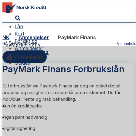
Lån
Kort
NK
Anmeldelser
PayMark Finans
Forsikring
PÅ DENNE SIDEN
Vis innhol
PayMark Finans
Anmeldelser
Skribent:
Reza
Nyheter
Forbrukslån
Guides
PayMark Finans Forbrukslån
Et forbrukslån via Paymark Finans gir deg en enkel digital
prosess og mulighet for mindre lån uten sikkerhet. Du får
individuell rente og rask behandling.
Kun én kredittsjekk
Ingen pant nødvendig
Digital signering