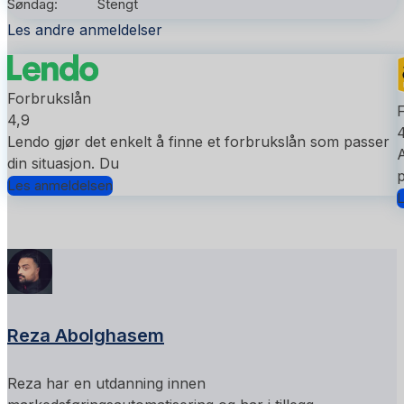
Søndag:
Stengt
Les andre anmeldelser
Forbrukslån
4,9
4
Lendo gjør det enkelt å finne et forbrukslån som passer
A
din situasjon. Du
p
Les anmeldelsen
L
Reza Abolghasem
Reza har en utdanning innen