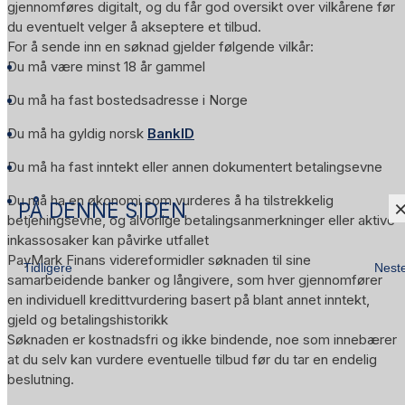
gjennomføres digitalt, og du får god oversikt over vilkårene før
du eventuelt velger å akseptere et tilbud.
For å sende inn en søknad gjelder følgende vilkår:
Du må være minst 18 år gammel
Du må ha fast bostedsadresse i Norge
Du må ha gyldig norsk
BankID
Du må ha fast inntekt eller annen dokumentert betalingsevne
Du må ha en økonomi som vurderes å ha tilstrekkelig
PÅ DENNE SIDEN
betjeningsevne, og alvorlige betalingsanmerkninger eller aktive
inkassosaker kan påvirke utfallet
PayMark Finans videreformidler søknaden til sine
Tidligere
Nest
samarbeidende banker og långivere, som hver gjennomfører
en individuell kredittvurdering basert på blant annet inntekt,
gjeld og betalingshistorikk
Søknaden er kostnadsfri og ikke bindende, noe som innebærer
at du selv kan vurdere eventuelle tilbud før du tar en endelig
beslutning.