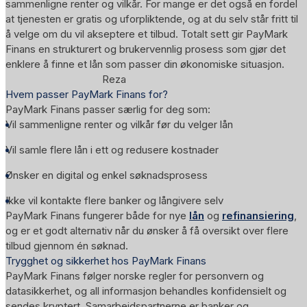
sammenligne renter og vilkår. For mange er det også en fordel
at tjenesten er gratis og uforpliktende, og at du selv står fritt til
å velge om du vil akseptere et tilbud. Totalt sett gir PayMark
Finans en strukturert og brukervennlig prosess som gjør det
enklere å finne et lån som passer din økonomiske situasjon.
Reza
Hvem passer PayMark Finans for?
PayMark Finans passer særlig for deg som:
Vil sammenligne renter og vilkår før du velger lån
Vil samle flere lån i ett og redusere kostnader
Ønsker en digital og enkel søknadsprosess
Ikke vil kontakte flere banker og långivere selv
PayMark Finans fungerer både for nye
lån
og
refinansiering
,
og er et godt alternativ når du ønsker å få oversikt over flere
tilbud gjennom én søknad.
Trygghet og sikkerhet hos PayMark Finans
PayMark Finans følger norske regler for personvern og
datasikkerhet, og all informasjon behandles konfidensielt og
sendes kryptert. Samarbeidspartnerne er banker og