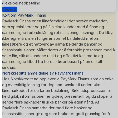
Fleksibel nedbetaling
Les mer
Kort om PayMark Finans
PayMark Finans er en låneformidler i det norske markedet,
som spesialiserer seg på å hjelpe kunder med å finne og
sammenligne forbrukslån og refinansieringsløsninger. De tilbyr
ikke egne lån, men fungerer som et bindeledd mellom
lånesøkere og et nettverk av samarbeidende banker og
finansinstitusjoner. Målet deres er å forenkle prosessen med å
søke lån, slik at kundene raskt og effektivt kan motta og
sammenligne tilbud fra flere aktører basert på én enkelt
søknad.
Norskkreditts anmeldelse av PayMark Finans
Hos Norskkreditt.no opplever vi PayMark Finans som en enkel
og oversiktlig løsning for deg som ønsker å undersøke
lånemarkedet før du tar en beslutning. Søknadsprosessen er
heldigital, informasjonen er tydelig presentert, og du slipper å
sende flere søknader til ulike banker på egen hånd. At
PayMark Finans samarbeider med flere banker og
finansinstitusjoner gir deg som bruker et godt grunnlag for å