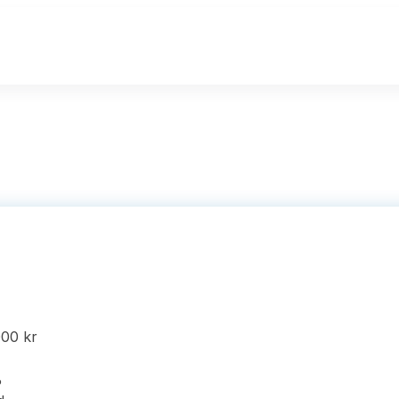
000 kr
%