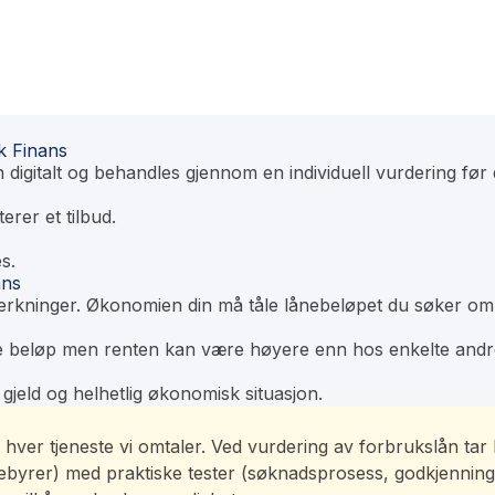
k Finans
gitalt og behandles gjennom en individuell vurdering før d
erer et tilbud.
s.
ans
merkninger. Økonomien din må tåle lånebeløpet du søker om
e beløp men renten kan være høyere enn hos enkelte andre 
 gjeld og helhetlig økonomisk situasjon.
e av hver tjeneste vi omtaler. Ved vurdering av forbrukslån t
 gebyrer) med praktiske tester (søknadsprosess, godkjenning