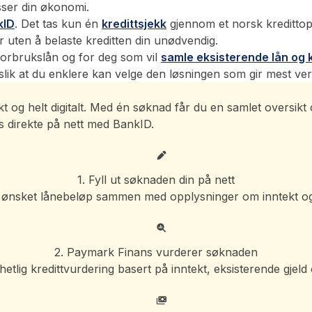
sser din økonomi.
kID
. Det tas kun én
kredittsjekk
gjennom et norsk kreditto
 uten å belaste kreditten din unødvendig.
orbrukslån og for deg som vil
samle eksisterende lån og k
, slik at du enklere kan velge den løsningen som gir mest ver
kt og helt digitalt. Med én søknad får du en samlet oversikt
es direkte på nett med BankID.
1. Fyll ut søknaden din på nett
 ønsket lånebeløp sammen med opplysninger om inntekt o
2. Paymark Finans vurderer søknaden
hetlig kredittvurdering basert på inntekt, eksisterende gjeld