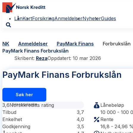
Lån
Kort
Forsikring
Anmeldelser
Nyheter
Guides
NK
Anmeldelser
PayMark Finans
Forbrukslån
PayMark Finans Forbrukslån
Skribent:
Reza
Oppdatert: 10 mar 2026
PayMark Finans Forbrukslån
Søk her
3,6
Norskkreditts rating
Lånebeløp
Tilbud
3,7
10 000 - 100 
Enkelhet
4,0
Rente
Godkjenning
3,5
16,8 - 24,96 