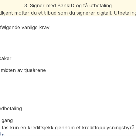
3. Signer med BankID og få utbetaling
jent mottar du et tilbud som du signerer digitalt. Utbetalinge
følgende vanlige krav
saker
 midten av tjueårene
edbetaling
n gang
 tas kun én kredittsjekk gjennom et kredittopplysningsbyrå.
ån