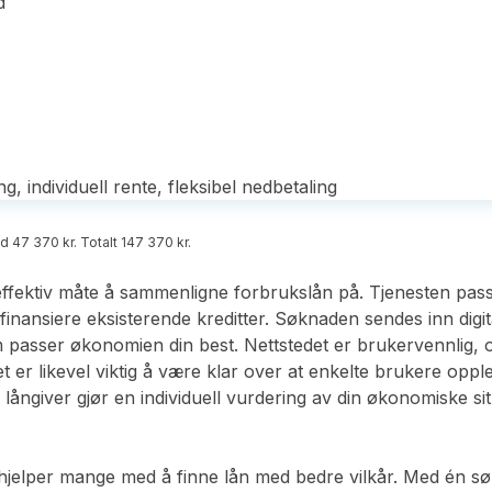
d
, individuell rente, fleksibel nedbetaling
d 47 370 kr. Totalt 147 370 kr.
ffektiv måte å sammenligne forbrukslån på. Tjenesten passer
finansiere eksisterende kreditter. Søknaden sendes inn digita
m passer økonomien din best. Nettstedet er brukervennlig, o
t er likevel viktig å være klar over at enkelte brukere opp
r långiver gjør en individuell vurdering av din økonomiske si
jelper mange med å finne lån med bedre vilkår. Med én sø