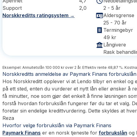
Åpenhet
4,7
Nedbetalingsti
Support
2,0
2 - 5 år
Norskkreditts ratingsystem →
Aldersgrense
25 - 70 år
Termingebyr
49 kr
Långivere
Rask behandling
Eksempel: Annuitetslån 100 000 kr over 2 år. Effektiv rente 48,87 %. Kostna
Norskkreditts anmeldelse av Paymark Finans forbrukslån
Hos Norskkreditt opplever vi at Lendo tilbyr en enkel og e
på ett sted, enten du vurderer et nytt lån eller ønsker å re
få minutter, noe som gjør det enkelt å finne løsningen so
forstå hvordan forbrukslån fungerer før du tar et valg. De
foretar sin endelige kredittvurdering. Dette skyldes at hve
Reza
Hvorfor velge forbrukslån via Paymark Finans
Paymark Finans
er en norsk tjeneste for
forbrukslån
og h