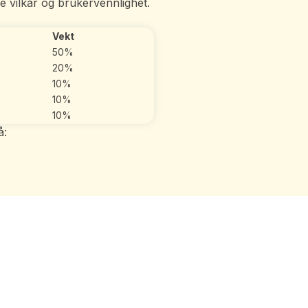
e vilkår og brukervennlighet.
Vekt
50%
20%
10%
10%
10%
å: