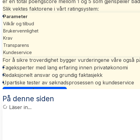
er en total poengscore mellom 1 og 5 som gjenspeiler båd
Slik vektes faktorene i vårt
ratingsystem
:
Parameter
Vilkår og tilbud
Brukervennlighet
Krav
Transparens
Kundeservice
For å sikre troverdighet bygger vurderingene våre også p
Fageksperter med lang erfaring innen privatøkonomi
Redaksjonelt ansvar og grundig faktasjekk
Upartiske tester av søknadsprosessen og kundeservice
Les mer om vårt ratingsystem
På denne siden
Läser in...