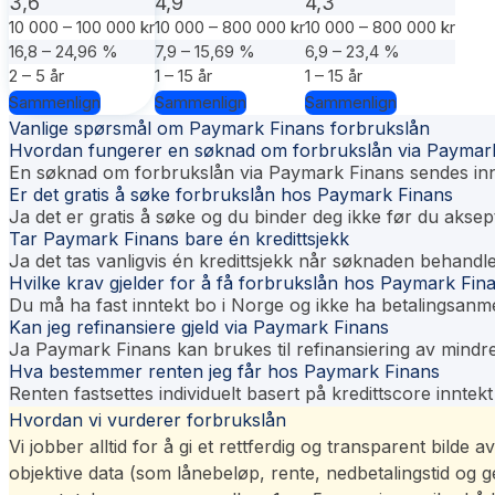
3,6
4,9
4,3
10 000 – 100 000 kr
10 000 – 800 000 kr
10 000 – 800 000 kr
16,8 – 24,96 %
7,9 – 15,69 %
6,9 – 23,4 %
2 – 5 år
1 – 15 år
1 – 15 år
Sammenlign
Sammenlign
Sammenlign
Vanlige spørsmål om Paymark Finans forbrukslån
Hvordan fungerer en søknad om forbrukslån via Paymar
En søknad om forbrukslån via Paymark Finans sendes inn di
Er det gratis å søke forbrukslån hos Paymark Finans
Ja det er gratis å søke og du binder deg ikke før du aksept
Tar Paymark Finans bare én kredittsjekk
Ja det tas vanligvis én kredittsjekk når søknaden behandle
Hvilke krav gjelder for å få forbrukslån hos Paymark Fin
Du må ha fast inntekt bo i Norge og ikke ha betalingsan
Kan jeg refinansiere gjeld via Paymark Finans
Ja Paymark Finans kan brukes til refinansiering av mindr
Hva bestemmer renten jeg får hos Paymark Finans
Renten fastsettes individuelt basert på kredittscore inntekt
Hvordan vi vurderer forbrukslån
Vi jobber alltid for å gi et rettferdig og transparent bild
objektive data (som lånebeløp, rente, nedbetalingstid og