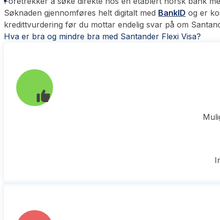
Foretrekker å søke direkte hos en etablert norsk bank med
Søknaden gjennomføres helt digitalt med
BankID
og er kos
kredittvurdering før du mottar endelig svar på om Santande
Hva er bra og mindre bra med Santander Flexi Visa?
Muli
I