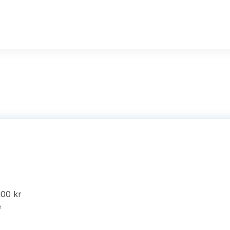
000 kr
e