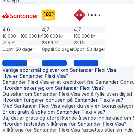
Årsavgift
4,6
4,7
4,7
10 000 – 100 000 kr
150 000 kr
150 000 kr
21.5 %
26.69 %
23.1%
Opptil 50 dager
Opptil 50 dager
Opptil 50 dager
—
—
—
Sammenlign
Sammenlign
Sammenlign
Vanlige spørsmål og svar om Santander Flexi Visa
Hva er Santander Flexi Visa?
Santander Flexi Visa er et kredittkort fra Santander Cons
Hvordan søker jeg om Santander Flexi Visa?
Du søker om Santander Flexi Visa ved å fylle ut en digi
Hvordan fungerer bonusen på Santander Flexi Visa?
Med Santander Flexi Visa velger du selv én bonuskategori
Er det gratis å søke om Santander Flexi Visa?
Ja, det er gratis og uforpliktende å sende inn søknad om 
Hvordan fastsettes vilkårene for Santander Flexi Visa?
Vilkårene for Santander Flexi Visa fastsettes etter en indivi