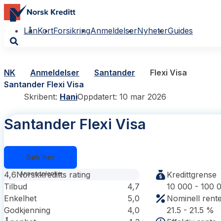
Lån
Kort
Forsikring
Anmeldelser
Nyheter
Guides
NK
Anmeldelser
Santander
Flexi Visa
Santander Flexi Visa
Skribent:
Hani
Oppdatert: 10 mar 2026
Santander Flexi Visa
Søk her
4,6
Norskkreditts rating
Kredittgrense
Tilbud
4,7
10 000 - 100 
Enkelhet
5,0
Nominell rent
Godkjenning
4,0
21.5 - 21.5 %