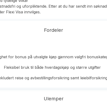
 tydelige vilkår
tnadsfri og uforpliktende. Etter at du har sendt inn søkn
r Flexi Visa innvilges.
Fordeler
ghet for bonus på utvalgte kjøp gjennom valgfri bonuskate
Fleksibel bruk til både hverdagskjøp og større utgifter
nkludert reise og avbestillingsforsikring samt leiebilforsikrin
Ulemper