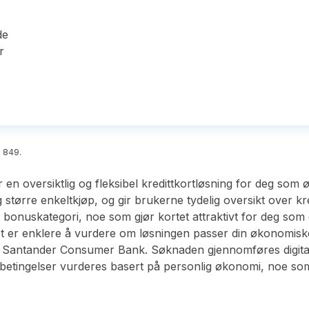
de
r
6 849.
 en oversiktlig og fleksibel kredittkortløsning for deg som
g større enkeltkjøp, og gir brukerne tydelig oversikt over kr
 bonuskategori, noe som gjør kortet attraktivt for deg som 
det er enklere å vurdere om løsningen passer din økonomiske
om Santander Consumer Bank. Søknaden gjennomføres digitalt
ge betingelser vurderes basert på personlig økonomi, noe so