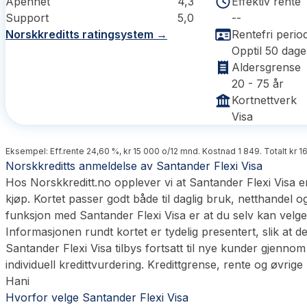
Åpenhet
4,3
Effektiv rente
Support
5,0
--
Norskkreditts ratingsystem →
Rentefri perio
Opptil 50 dage
Aldersgrense
20 - 75 år
Kortnettverk
Visa
Eksempel: Eff.rente 24,60 %, kr 15 000 o/12 mnd. Kostnad 1 849. Totalt kr 1
Norskkreditts anmeldelse av Santander Flexi Visa
Hos Norskkreditt.no opplever vi at Santander Flexi Visa er
kjøp. Kortet passer godt både til daglig bruk, netthandel o
funksjon med Santander Flexi Visa er at du selv kan velge
Informasjonen rundt kortet er tydelig presentert, slik at 
Santander Flexi Visa tilbys fortsatt til nye kunder gjenn
individuell kredittvurdering. Kredittgrense, rente og øvri
Hani
Hvorfor velge Santander Flexi Visa