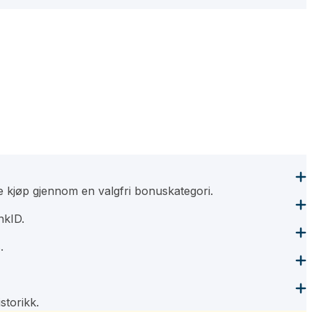
e kjøp gjennom en valgfri bonuskategori.
nkID.
.
storikk.