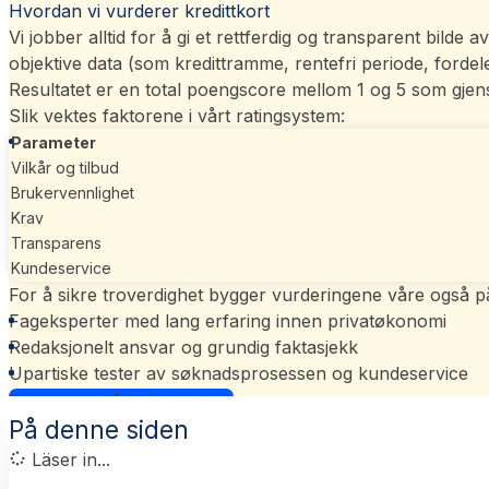
Hvordan vi vurderer kredittkort
Vi jobber alltid for å gi et rettferdig og transparent bilde
objektive data (som kredittramme, rentefri periode, ford
Resultatet er en total poengscore mellom 1 og 5 som gjens
Slik vektes faktorene i vårt
ratingsystem
:
Parameter
Vilkår og tilbud
Brukervennlighet
Krav
Transparens
Kundeservice
For å sikre troverdighet bygger vurderingene våre også p
Fageksperter med lang erfaring innen privatøkonomi
Redaksjonelt ansvar og grundig faktasjekk
Upartiske tester av søknadsprosessen og kundeservice
Les mer om vårt ratingsystem
På denne siden
Läser in...