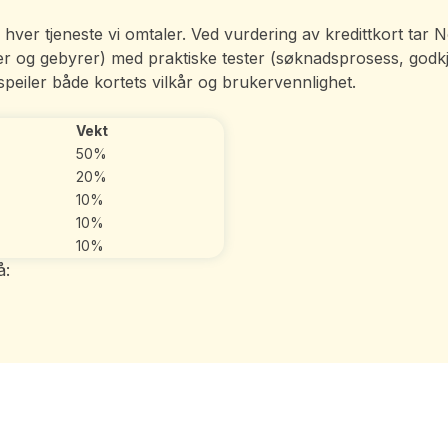
 av hver tjeneste vi omtaler. Ved vurdering av kredittkort ta
eler og gebyrer) med praktiske tester (søknadsprosess, god
peiler både kortets vilkår og brukervennlighet.
Vekt
50%
20%
10%
10%
10%
å: