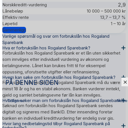
2,9
10 000 – 500 000 kr
13,7 – 13,7 %
1 – 10 år
Sammenlign
Vanlige spørsmål og svar om forbrukslån hos Rogaland
Sparebank
Hva er forbrukslån hos Rogaland Sparebank?
Forbrukslån hos Rogaland Sparebank er et lån uten sikkerhet
som innvilges etter individuell vurdering av økonomi og
betalingsevne. Lånet kan brukes fritt til for eksempel
oppussing, uforutsette utgifter eller refinansiering.
Hvem kan søke om forbrukslån hos Rogaland Sparebank?
×
PÅ DENNE SIDEN
For å søke forbrukslån hos Rogaland Sparebank må du være
minst 18 år og ha en stabil økonomi. Banken vurderer inntekt,
gjeld og samlet betalingsevne før lån kan innvilges.
Hvordan søker man om forbrukslån hos Rogaland Sparebank?
Tidligere
Neste
Søknad om forbrukslån hos Rogaland Sparebank sendes
digitalt og signeres med BankID. Etter innsending foretar
banken en individuell kredittvurdering før endelig svar gis.
Hvor lang nedbetalingstid tilbyr Rogaland Sparebank på
forbrukslån?