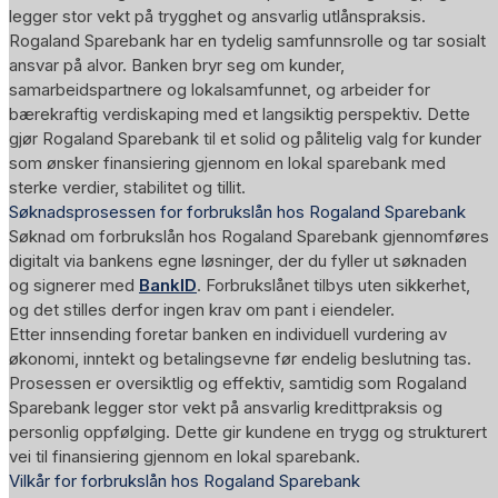
legger stor vekt på trygghet og ansvarlig utlånspraksis.
Rogaland Sparebank har en tydelig samfunnsrolle og tar sosialt
ansvar på alvor. Banken bryr seg om kunder,
samarbeidspartnere og lokalsamfunnet, og arbeider for
bærekraftig verdiskaping med et langsiktig perspektiv. Dette
gjør Rogaland Sparebank til et solid og pålitelig valg for kunder
som ønsker finansiering gjennom en lokal sparebank med
sterke verdier, stabilitet og tillit.
Søknadsprosessen for forbrukslån hos Rogaland Sparebank
Søknad om forbrukslån hos
Rogaland Sparebank
gjennomføres
digitalt via bankens egne løsninger, der du fyller ut søknaden
og signerer med
BankID
. Forbrukslånet tilbys uten sikkerhet,
og det stilles derfor ingen krav om pant i eiendeler.
Etter innsending foretar banken en individuell vurdering av
økonomi, inntekt og betalingsevne før endelig beslutning tas.
Prosessen er oversiktlig og effektiv, samtidig som Rogaland
Sparebank legger stor vekt på ansvarlig kredittpraksis og
personlig oppfølging. Dette gir kundene en trygg og strukturert
vei til finansiering gjennom en lokal sparebank.
Vilkår for forbrukslån hos Rogaland Sparebank