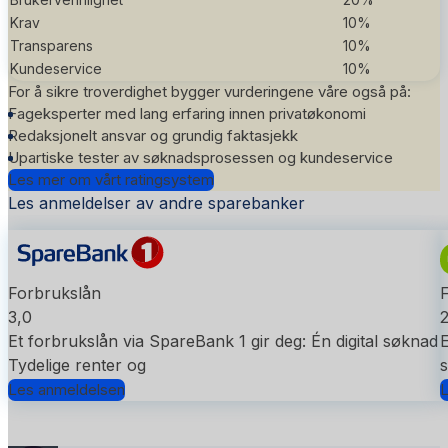
Krav
10%
Transparens
10%
Kundeservice
10%
For å sikre troverdighet bygger vurderingene våre også på:
Fageksperter med lang erfaring innen privatøkonomi
Redaksjonelt ansvar og grundig faktasjekk
Upartiske tester av søknadsprosessen og kundeservice
Les mer om vårt ratingsystem
Les anmeldelser av andre sparebanker
Forbrukslån
3,0
2
Et forbrukslån via SpareBank 1 gir deg: Én digital søknad
E
Tydelige renter og
s
Les anmeldelsen
L