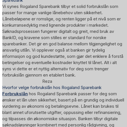
Sparebank
Vi synes Rogaland Sparebank tilbyr et solid forbrukslån som
passer for mange vanlige lånebehov uten sikkerhet.
Lånebeløpene er romslige, og renten ligger på et nivå som er
konkurransedyktig med lignende produkter i markedet.
Søknadsprosessen fungerer digitalt og greit, med bruk av
BankID, og kravene som stilles er standard for norske
sparebanker. Det gir en god balanse mellom tilgjengelighet og
ansvarlig utlån. Vi opplever også at banken gir tydelig
informasjon og god kundestøtte, som gjør det enklere å forstå
betingelser og eventuelle kostnader knyttet til lånet. Alt i alt
syns vi dette er et nyttig alternativ for deg som trenger
forbrukslån gjennom en etablert bank.
Reza
Hvorfor velge forbrukslån hos Rogaland Sparebank
Forbrukslån
hos
Rogaland Sparebank
passer for deg som
ønsker et lån uten sikkerhet, basert på en grundig og individuell
vurdering av økonomi og betalingsevne. Lånet kan brukes til
blant annet uforutsette utgifter, oppussing eller refinansiering,
og tilpasses din økonomiske situasjon. Banken tilbyr digitale
søknadsløsninger kombinert med personlig rådgivning, og