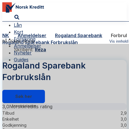
Lån
Kort
NK
Anmeldelser
Rogaland Sparebank
Forbruk
Forsikring
PÅ DENNE SIDEN
Vis innhold
Rogaland Sparebank Forbrukslån
Anmeldelser
Skribent:
Reza
Nyheter
Guides
Rogaland Sparebank
Forbrukslån
Søk her
3,0
Norskkreditts rating
Tilbud
2,9
Enkelhet
3,0
Godkjenning
3,0