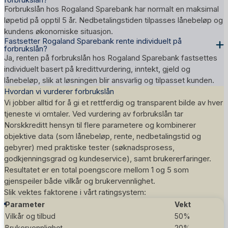
Forbrukslån hos Rogaland Sparebank har normalt en maksimal
løpetid på opptil 5 år. Nedbetalingstiden tilpasses lånebeløp og
kundens økonomiske situasjon.
Fastsetter Rogaland Sparebank rente individuelt på
forbrukslån?
Ja, renten på forbrukslån hos Rogaland Sparebank fastsettes
individuelt basert på kredittvurdering, inntekt, gjeld og
lånebeløp, slik at løsningen blir ansvarlig og tilpasset kunden.
Hvordan vi vurderer forbrukslån
Vi jobber alltid for å gi et rettferdig og transparent bilde av hver
tjeneste vi omtaler. Ved vurdering av forbrukslån tar
Norskkreditt hensyn til flere parametere og kombinerer
objektive data (som lånebeløp, rente, nedbetalingstid og
gebyrer) med praktiske tester (søknadsprosess,
godkjenningsgrad og kundeservice), samt brukererfaringer.
Resultatet er en total poengscore mellom 1 og 5 som
gjenspeiler både vilkår og brukervennlighet.
Slik vektes faktorene i vårt
ratingsystem
:
Parameter
Vekt
Vilkår og tilbud
50%
Brukervennlighet
20%