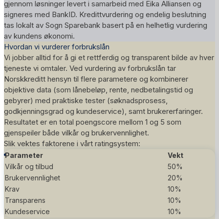
gjennom løsninger levert i samarbeid med Eika Alliansen og
signeres med BankID. Kredittvurdering og endelig beslutning
tas lokalt av Sogn Sparebank basert på en helhetlig vurdering
av kundens økonomi.
Hvordan vi vurderer forbrukslån
Vi jobber alltid for å gi et rettferdig og transparent bilde av hver
tjeneste vi omtaler. Ved vurdering av forbrukslån tar
Norskkreditt hensyn til flere parametere og kombinerer
objektive data (som lånebeløp, rente, nedbetalingstid og
gebyrer) med praktiske tester (søknadsprosess,
godkjenningsgrad og kundeservice), samt brukererfaringer.
Resultatet er en total poengscore mellom 1 og 5 som
gjenspeiler både vilkår og brukervennlighet.
Slik vektes faktorene i vårt
ratingsystem
:
Parameter
Vekt
Vilkår og tilbud
50%
Brukervennlighet
20%
Krav
10%
Transparens
10%
Kundeservice
10%