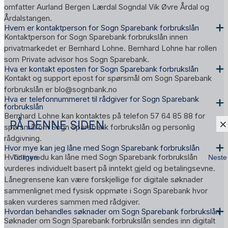
omfatter Aurland Bergen Lærdal Sogndal Vik Øvre Årdal og
Årdalstangen.
Hvem er kontaktperson for Sogn Sparebank forbrukslån
Kontaktperson for Sogn Sparebank forbrukslån innen
privatmarkedet er Bernhard Lohne. Bernhard Lohne har rollen
som Private advisor hos Sogn Sparebank.
Hva er kontakt eposten for Sogn Sparebank forbrukslån
Kontakt og support epost for spørsmål om Sogn Sparebank
forbrukslån er blo@sognbank.no
Hva er telefonnummeret til rådgiver for Sogn Sparebank
forbrukslån
Bernhard Lohne kan kontaktes på telefon 57 64 85 88 for
×
PÅ DENNE SIDEN
spørsmål om Sogn Sparebank forbrukslån og personlig
rådgivning.
Hvor mye kan jeg låne med Sogn Sparebank forbrukslån
Hvor mye du kan låne med Sogn Sparebank forbrukslån
Tidligere
Neste
vurderes individuelt basert på inntekt gjeld og betalingsevne.
Lånegrensene kan være forskjellige for digitale søknader
sammenlignet med fysisk oppmøte i Sogn Sparebank hvor
saken vurderes sammen med rådgiver.
Hvordan behandles søknader om Sogn Sparebank forbrukslån
Søknader om Sogn Sparebank forbrukslån sendes inn digitalt