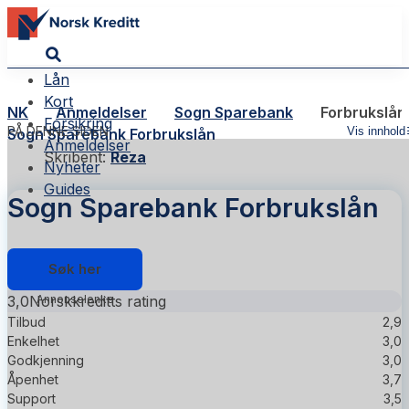
Lån
Kort
NK
Anmeldelser
Sogn Sparebank
Forbrukslån
Forsikring
PÅ DENNE SIDEN
Vis innhold
Sogn Sparebank Forbrukslån
Anmeldelser
Skribent:
Reza
Nyheter
Guides
Sogn Sparebank Forbrukslån
Søk her
3,0
Norskkreditts rating
Tilbud
2,9
Enkelhet
3,0
Godkjenning
3,0
Åpenhet
3,7
Support
3,5