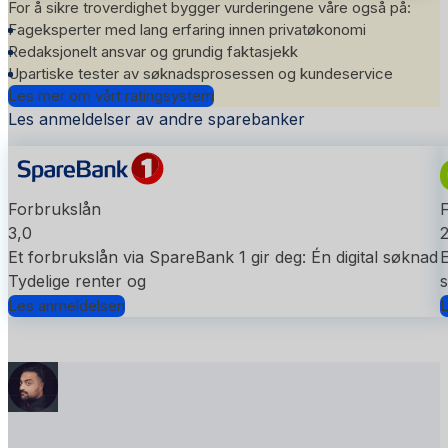
For å sikre troverdighet bygger vurderingene våre også på:
Fageksperter med lang erfaring innen privatøkonomi
Redaksjonelt ansvar og grundig faktasjekk
Upartiske tester av søknadsprosessen og kundeservice
Les mer om vårt ratingsystem
Les anmeldelser av andre sparebanker
Forbrukslån
3,0
2
Et forbrukslån via SpareBank 1 gir deg: Én digital søknad
E
Tydelige renter og
s
Les anmeldelsen
L