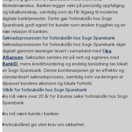
tilstedeværelse. Banken legger vekt på personlig oppfølging
og lokalkunnskap, samtidig som du får tilgang til moderne
digitale banktjenester. Dette gjør forbrukslån hos Sogn
Sparebank godt egnet for kunder som ønsker trygghet og en
nær relasjon til banken.
Søknadsprosessen for forbrukslån hos Sogn Sparebank
Søknadsprosessen for forbrukslån hos Sogn Sparebank skjer
digitalt gjennom løsninger levert i samarbeid med E
ika
Alliansen
. Søknaden sendes inn på nett og signeres med
BankID
, mens kredittvurdering og endelig beslutning tas lokalt
av Sogn Sparebank. Denne kombinasjonen gir en effektiv og
standardisert søknadsprosess, samtidig som vurderingen er
tilpasset kundens økonomi og lokale forhold.
Vilkår for forbrukslån hos Sogn Sparebank
Du må være over 20 år for å kunne søke forbrukslån hos Sogn
Sparebank
Du må være kunde i banken
Forbrukslånet gis uten krav om sikkerhet