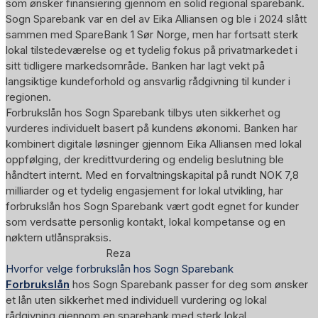
som ønsker finansiering gjennom en solid regional sparebank.
Sogn Sparebank var en del av Eika Alliansen og ble i 2024 slått
sammen med SpareBank 1 Sør Norge, men har fortsatt sterk
lokal tilstedeværelse og et tydelig fokus på privatmarkedet i
sitt tidligere markedsområde. Banken har lagt vekt på
langsiktige kundeforhold og ansvarlig rådgivning til kunder i
regionen.
Forbrukslån hos Sogn Sparebank tilbys uten sikkerhet og
vurderes individuelt basert på kundens økonomi. Banken har
kombinert digitale løsninger gjennom Eika Alliansen med lokal
oppfølging, der kredittvurdering og endelig beslutning ble
håndtert internt. Med en forvaltningskapital på rundt NOK 7,8
milliarder og et tydelig engasjement for lokal utvikling, har
forbrukslån hos Sogn Sparebank vært godt egnet for kunder
som verdsatte personlig kontakt, lokal kompetanse og en
nøktern utlånspraksis.
Reza
Hvorfor velge forbrukslån hos Sogn Sparebank
Forbrukslån
hos Sogn Sparebank passer for deg som ønsker
et lån uten sikkerhet med individuell vurdering og lokal
rådgivning gjennom en sparebank med sterk lokal