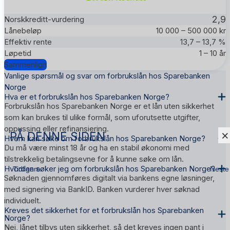
2,9
10 000 – 500 000 kr
13,7 – 13,7 %
1 – 10 år
Sammenlign
Vanlige spørsmål og svar om forbrukslån hos Sparebanken
Norge
Hva er et forbrukslån hos Sparebanken Norge?
Forbrukslån hos Sparebanken Norge er et lån uten sikkerhet
som kan brukes til ulike formål, som uforutsette utgifter,
oppussing eller refinansiering.
×
PÅ DENNE SIDEN
Hvem kan søke om forbrukslån hos Sparebanken Norge?
Du må være minst 18 år og ha en stabil økonomi med
tilstrekkelig betalingsevne for å kunne søke om lån.
Hvordan søker jeg om forbrukslån hos Sparebanken Norge?
Tidligere
Neste
Søknaden gjennomføres digitalt via bankens egne løsninger,
med signering via BankID. Banken vurderer hver søknad
individuelt.
Kreves det sikkerhet for et forbrukslån hos Sparebanken
Norge?
Nei, lånet tilbys uten sikkerhet, så det kreves ingen pant i