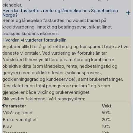
eiendeler.
Hvordan fastsettes rente og lånebeløp hos Sparebanken
Norge?
Rente og lånebeløp fastsettes individuelt basert på
kredittvurdering, inntekt og betalingsevne, slik at lånet
tilpasses kundens økonomi.
Hvordan vi vurderer forbrukslån
Vi jobber alltid for å gi et rettferdig og transparent bilde av hver
tjeneste vi omtaler. Ved vurdering av forbrukslån tar
Norskkreditt hensyn til flere parametere og kombinerer
objektive data (som lånebeløp, rente, nedbetalingstid og
gebyrer) med praktiske tester (søknadsprosess,
godkjenningsgrad og kundeservice), samt brukererfaringer.
Resultatet er en total poengscore mellom 1 og 5 som
gjenspeiler både vilkår og brukervennlighet.
Slik vektes faktorene i vårt
ratingsystem
:
Parameter
Vekt
Vilkår og tilbud
50%
Brukervennlighet
20%
Krav
10%