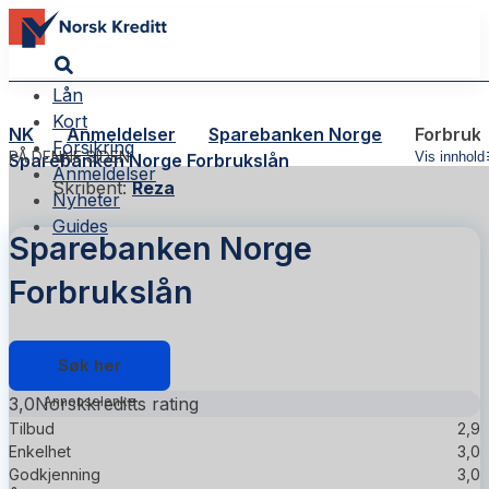
Lån
Kort
NK
Anmeldelser
Sparebanken Norge
Forbruk
Forsikring
PÅ DENNE SIDEN
Vis innhold
Sparebanken Norge Forbrukslån
Anmeldelser
Skribent:
Reza
Nyheter
Guides
Sparebanken Norge
Forbrukslån
Søk her
3,0
Norskkreditts rating
Tilbud
2,9
Enkelhet
3,0
Godkjenning
3,0