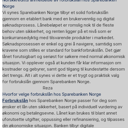
Norge
Vi synes Sparebanken Norge tilbyr et solid forbrukslån
gjennom en etablert bank med en brukervennlig og digital
søknadsprosess. Lånebeløpet er romslig nok til de fleste
behov uten sikkerhet, og renten ligger på et nivå som er
konkurransedyktig med tilsvarende produkter i markedet.
Søknadsprosessen er enkel og grei å navigere, samtidig som
kravene som stilles er standard for bankforbrukslån. Det gjør
lånet forutsigbart og seriøst for søkere med normal økonomisk
situasjon. Vi opplever også at kunden får klar informasjon om
kostnader og gebyrer, samt god tilgang til kundestøtte dersom
det trengs. Alt i alt synes vi dette er et trygt og praktisk valg
for forbrukslån gjennom Sparebanken Norge.
Reza
Hvorfor velge forbrukslån hos Sparebanken Norge
Forbrukslån
hos Sparebanken Norge passer for deg som
ønsker et lån uten sikkerhet, basert på individuell vurdering av
økonomi og betalingsevne. Lånet kan brukes til blant annet
uforutsette utgifter, oppussing eller refinansiering, og tilpasses
din økonomiske situasjon. Banken tilbyr digitale