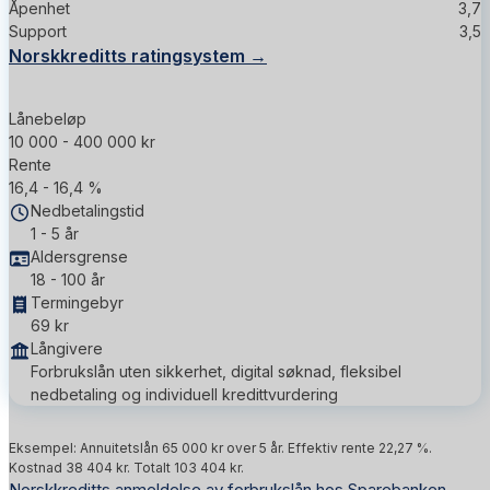
Åpenhet
3,7
Support
3,5
Norskkreditts ratingsystem →
Lånebeløp
10 000 - 400 000 kr
Rente
16,4 - 16,4 %
Nedbetalingstid
1 - 5 år
Aldersgrense
18 - 100 år
Termingebyr
69 kr
Långivere
Forbrukslån uten sikkerhet, digital søknad, fleksibel
nedbetaling og individuell kredittvurdering
Eksempel: Annuitetslån 65 000 kr over 5 år. Effektiv rente 22,27 %.
Kostnad 38 404 kr. Totalt 103 404 kr.
Norskkreditts anmeldelse av forbrukslån hos Sparebanken