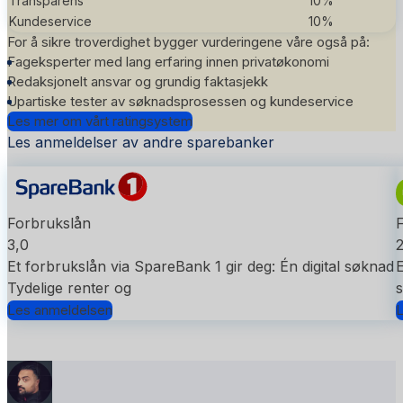
Transparens
10%
Kundeservice
10%
For å sikre troverdighet bygger vurderingene våre også på:
Fageksperter med lang erfaring innen privatøkonomi
Redaksjonelt ansvar og grundig faktasjekk
Upartiske tester av søknadsprosessen og kundeservice
Les mer om vårt ratingsystem
Les anmeldelser av andre sparebanker
Forbrukslån
3,0
2
Et forbrukslån via SpareBank 1 gir deg: Én digital søknad
E
Tydelige renter og
s
Les anmeldelsen
L