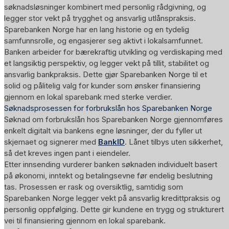
søknadsløsninger kombinert med personlig rådgivning, og
legger stor vekt på trygghet og ansvarlig utlånspraksis.
Sparebanken Norge har en lang historie og en tydelig
samfunnsrolle, og engasjerer seg aktivt i lokalsamfunnet.
Banken arbeider for bærekraftig utvikling og verdiskaping med
et langsiktig perspektiv, og legger vekt på tillit, stabilitet og
ansvarlig bankpraksis. Dette gjør Sparebanken Norge til et
solid og pålitelig valg for kunder som ønsker finansiering
gjennom en lokal sparebank med sterke verdier.
Søknadsprosessen for forbrukslån hos Sparebanken Norge
Søknad om forbrukslån hos Sparebanken Norge gjennomføres
enkelt digitalt via bankens egne løsninger, der du fyller ut
skjemaet og signerer med
BankID
. Lånet tilbys uten sikkerhet,
så det kreves ingen pant i eiendeler.
Etter innsending vurderer banken søknaden individuelt basert
på økonomi, inntekt og betalingsevne før endelig beslutning
tas. Prosessen er rask og oversiktlig, samtidig som
Sparebanken Norge legger vekt på ansvarlig kredittpraksis og
personlig oppfølging. Dette gir kundene en trygg og strukturert
vei til finansiering gjennom en lokal sparebank.