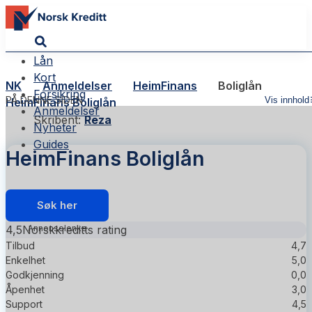
Lån
Kort
NK
Anmeldelser
HeimFinans
Boliglån
Forsikring
PÅ DENNE SIDEN
Vis innhold
HeimFinans Boliglån
Anmeldelser
Skribent:
Reza
Nyheter
Guides
HeimFinans Boliglån
Søk her
4,5
Norskkreditts rating
Tilbud
4,7
Enkelhet
5,0
Godkjenning
0,0
Åpenhet
3,0
Support
4,5