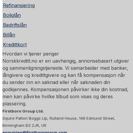
Refinansiering
Boliglån
Bedriftslån
Billån
Kredittkort
Hvordan vi tjener penger
Norskkreditt.no er en uavhengig, annonsebasert utgiver
og sammenligningstjeneste. Vi samarbeider med banker,
långivere og kredittgivere og kan få kompensasjon når
du sender inn en søknad eller når søknaden din
godkjennes. Kompensasjonen påvirker ikke din kostnad,
men kan påvirke hvilke tilbud som vises og deres
plassering.
Firstborn Group Ltd.
Squire Patton Boggs Llp, Rutland House, 148 Edmund Street,
Birmingham B3 2JR, UK
enquiries@firstborngroup.com