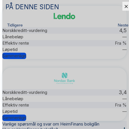
×
PÅ DENNE SIDEN
Tidligere
Neste
4,5
—
Fra %
—
Sammenlign
3,4
—
Fra %
—
Sammenlign
Vanlige spørsmål og svar om HeimFinans boliglån