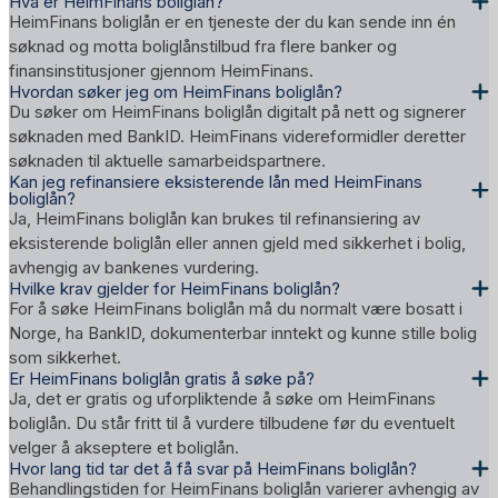
Hva er HeimFinans boliglån?
HeimFinans boliglån er en tjeneste der du kan sende inn én
søknad og motta boliglånstilbud fra flere banker og
finansinstitusjoner gjennom HeimFinans.
Hvordan søker jeg om HeimFinans boliglån?
Du søker om HeimFinans boliglån digitalt på nett og signerer
søknaden med BankID. HeimFinans videreformidler deretter
søknaden til aktuelle samarbeidspartnere.
Kan jeg refinansiere eksisterende lån med HeimFinans
boliglån?
Ja, HeimFinans boliglån kan brukes til refinansiering av
eksisterende boliglån eller annen gjeld med sikkerhet i bolig,
avhengig av bankenes vurdering.
Hvilke krav gjelder for HeimFinans boliglån?
For å søke HeimFinans boliglån må du normalt være bosatt i
Norge, ha BankID, dokumenterbar inntekt og kunne stille bolig
som sikkerhet.
Er HeimFinans boliglån gratis å søke på?
Ja, det er gratis og uforpliktende å søke om HeimFinans
boliglån. Du står fritt til å vurdere tilbudene før du eventuelt
velger å akseptere et boliglån.
Hvor lang tid tar det å få svar på HeimFinans boliglån?
Behandlingstiden for HeimFinans boliglån varierer avhengig av