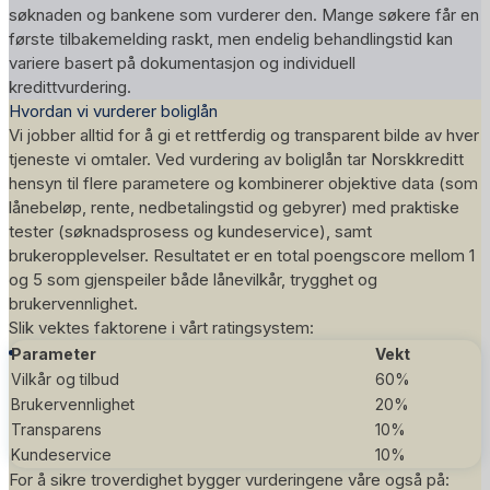
søknaden og bankene som vurderer den. Mange søkere får en
første tilbakemelding raskt, men endelig behandlingstid kan
variere basert på dokumentasjon og individuell
kredittvurdering.
Hvordan vi vurderer boliglån
Vi jobber alltid for å gi et rettferdig og transparent bilde av hver
tjeneste vi omtaler. Ved vurdering av boliglån tar Norskkreditt
hensyn til flere parametere og kombinerer objektive data (som
lånebeløp, rente, nedbetalingstid og gebyrer) med praktiske
tester (søknadsprosess og kundeservice), samt
brukeropplevelser. Resultatet er en total poengscore mellom 1
og 5 som gjenspeiler både lånevilkår, trygghet og
brukervennlighet.
Slik vektes faktorene i vårt
ratingsystem
:
Parameter
Vekt
Vilkår og tilbud
60%
Brukervennlighet
20%
Transparens
10%
Kundeservice
10%
For å sikre troverdighet bygger vurderingene våre også på: