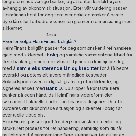
lengre enn hos vanlige banker, og at renten kan bli høyere
avhengig av økonomisk situasjon. Etter vår vurdering passer
Heimfinans best for deg som eier bolig og ønsker å samle
dyre lån eller forbedre økonomien gjennom refinansiering med
sikkerhet.
Reza
Hvorfor velge HeimFinans boliglån?
HeimFinans boliglån passer for deg som ønsker å refinansiere
gjeld med sikkerhet i
bolig
og samtidig sammenligne tilbud fra
flere banker gjennom én søknad. Tjenesten kan hjelpe deg
med å
samle eksisterende lån og kreditter
for å få bedre
oversikt og potensielt lavere månedlige kostnader.
Søknadsprosessen er digital, gratis og uforpliktende, og
signeres enkelt med
BankID
. Du slipper å kontakte flere
banker på egen hånd, da HeimFinans videreformidler
søknaden til aktuelle banker og finansinstitusjoner. Deretter
vurderes din økonomiske situasjon og sikkerhet i bolig før
eventuelle tilbud gis.
HeimFinans passer godt for deg som ønsker en enkel og
strukturert prosess for refinansiering, samtidig som du får
muligheten til å sammenligne flere alternativer før du tar en