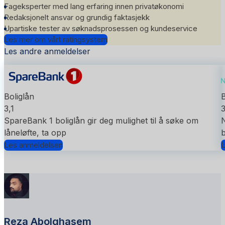
Fageksperter med lang erfaring innen privatøkonomi
Redaksjonelt ansvar og grundig faktasjekk
Upartiske tester av søknadsprosessen og kundeservice
Les mer om vårt ratingsystem
Les andre anmeldelser
Boliglån
B
3,1
SpareBank 1 boliglån gir deg mulighet til å søke om
N
låneløfte, ta opp
Les anmeldelsen
L
Reza Abolghasem