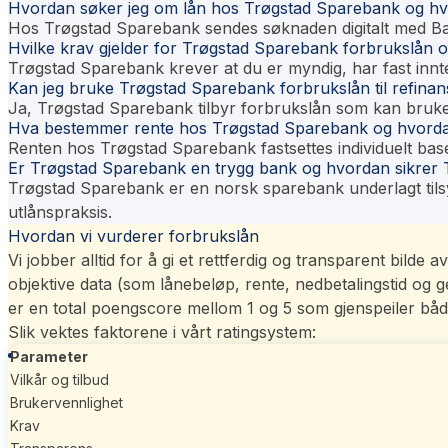
Hvordan søker jeg om lån hos Trøgstad Sparebank og h
Hos Trøgstad Sparebank sendes søknaden digitalt med Ban
Hvilke krav gjelder for Trøgstad Sparebank forbrukslån o
Trøgstad Sparebank krever at du er myndig, har fast innt
Kan jeg bruke Trøgstad Sparebank forbrukslån til refina
Ja, Trøgstad Sparebank tilbyr forbrukslån som kan brukes 
Hva bestemmer rente hos Trøgstad Sparebank og hvorda
Renten hos Trøgstad Sparebank fastsettes individuelt bas
Er Trøgstad Sparebank en trygg bank og hvordan sikrer
Trøgstad Sparebank er en norsk sparebank underlagt tilsy
utlånspraksis.
Hvordan vi vurderer forbrukslån
Vi jobber alltid for å gi et rettferdig og transparent bild
objektive data (som lånebeløp, rente, nedbetalingstid og
er en total poengscore mellom 1 og 5 som gjenspeiler båd
Slik vektes faktorene i vårt
ratingsystem
:
Parameter
Vilkår og tilbud
Brukervennlighet
Krav