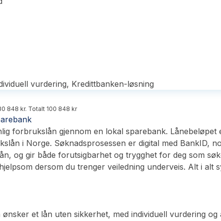
d
dividuell vurdering, Kredittbanken-løsning
0 848 kr. Totalt 100 848 kr
parebank
nlig forbrukslån gjennom en lokal sparebank. Lånebeløpet er
ukslån i Norge. Søknadsprosessen er digital med BankID, no
ån, og gir både forutsigbarhet og trygghet for deg som søk
hjelpsom dersom du trenger veiledning underveis. Alt i alt sy
sker et lån uten sikkerhet, med individuell vurdering og a