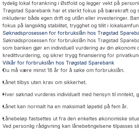
tydelig lokal forankring i Østfold og legger vekt på personl
Trøgstad Sparebank har et sterkt fokus på bærekraft og 
inkluderer både egen drift og utlån eller investeringer. 
fokus på langsiktig stabilitet, trygghet og tillit i lokalsamf
Søknadsprosessen for forbrukslån hos Trøgstad Spareb
Søknadsprosessen for forbrukslån hos Trøgstad Sparebank
som banken gjør en individuell vurdering av din økonomi o
kredittvurdering, og sikrer trygg finansiering for privatkun
Vilkår for forbrukslån hos Trøgstad Sparebank
Du må være minst 18 år for å søke om forbrukslån.
Lånet tilbys uten krav om sikkerhet.
Hver søknad vurderes individuelt med hensyn til inntekt, g
Lånet kan normalt ha en maksimalt løpetid på fem år.
Lånebeløp fastsettes ut fra den enkeltes økonomiske situa
Ved personlig rådgivning kan lånebetingelsene tilpasses s