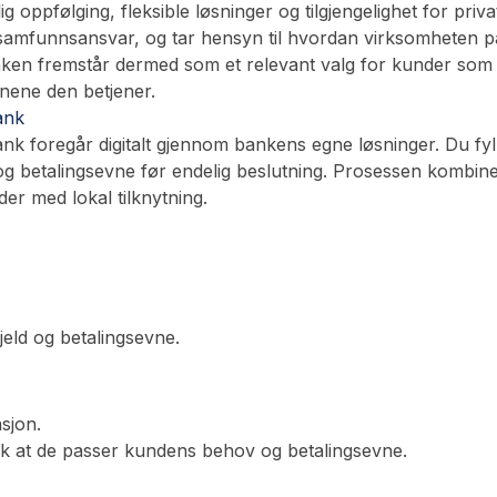
ig oppfølging, fleksible løsninger og tilgjengelighet for priv
samfunnsansvar, og tar hensyn til hvordan virksomheten på
Banken fremstår dermed som et relevant valg for kunder som 
unnene den betjener.
ank
 foregår digitalt gjennom bankens egne løsninger. Du fyl
g betalingsevne før endelig beslutning. Prosessen kombinere
der med lokal tilknytning.
jeld og betalingsevne.
sjon.
lik at de passer kundens behov og betalingsevne.