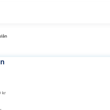
slån
ån
0 kr