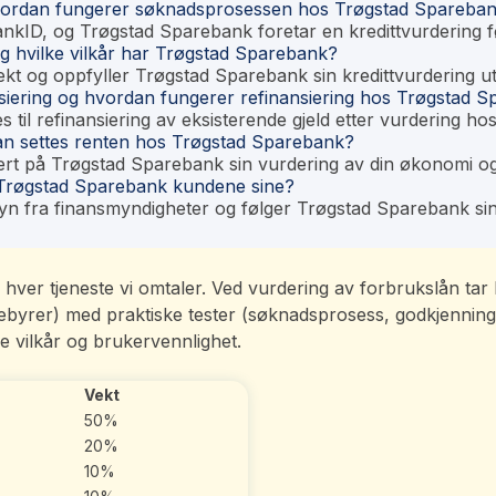
vordan fungerer søknadsprosessen hos Trøgstad Spareba
kID, og Trøgstad Sparebank foretar en kredittvurdering fø
g hvilke vilkår har Trøgstad Sparebank?
ekt og oppfyller Trøgstad Sparebank sin kredittvurdering u
nsiering og hvordan fungerer refinansiering hos Trøgstad 
til refinansiering av eksisterende gjeld etter vurdering h
n settes renten hos Trøgstad Sparebank?
ert på Trøgstad Sparebank sin vurdering av din økonomi og 
 Trøgstad Sparebank kundene sine?
n fra finansmyndigheter og følger Trøgstad Sparebank sine
e av hver tjeneste vi omtaler. Ved vurdering av forbrukslån t
 gebyrer) med praktiske tester (søknadsprosess, godkjenning
e vilkår og brukervennlighet.
Vekt
50%
20%
10%