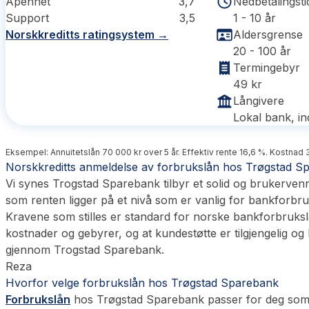
Åpenhet
3,7
Nedbetalingsti
Support
3,5
1 - 10 år
Norskkreditts ratingsystem →
Aldersgrense
20 - 100 år
Termingebyr
49 kr
Långivere
Lokal bank, in
Eksempel: Annuitetslån 70 000 kr over 5 år. Effektiv rente 16,6 %. Kostnad 3
Norskkreditts anmeldelse av forbrukslån hos Trøgstad S
Vi synes Trogstad Sparebank tilbyr et solid og brukerven
som renten ligger på et nivå som er vanlig for bankforbr
Kravene som stilles er standard for norske bankforbruksl
kostnader og gebyrer, og at kundestøtte er tilgjengelig og 
gjennom Trogstad Sparebank.
Reza
Hvorfor velge forbrukslån hos Trøgstad Sparebank
Forbrukslån
hos Trøgstad Sparebank passer for deg som øn