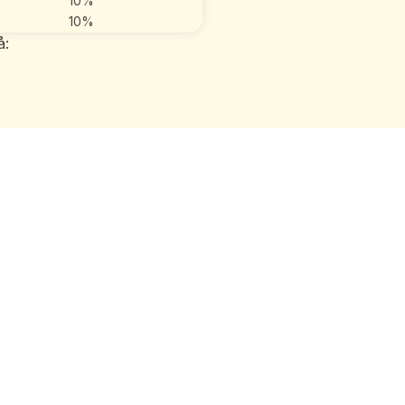
10%
10%
å: