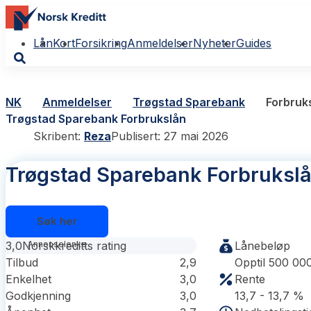
Lån
Kort
Forsikring
Anmeldelser
Nyheter
Guides
NK
Anmeldelser
Trøgstad Sparebank
Forbruk
Trøgstad Sparebank Forbrukslån
Skribent:
Reza
Publisert: 27 mai 2026
Trøgstad Sparebank Forbruksl
Søk her
3,0
Norskkreditts rating
Lånebeløp
Tilbud
2,9
Opptil 500 00
Enkelhet
3,0
Rente
Godkjenning
3,0
13,7 - 13,7 %