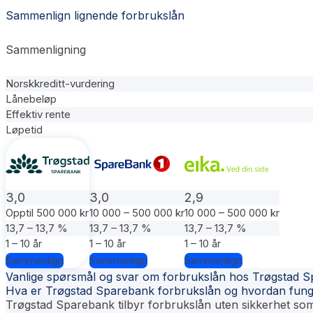
Sammenlign lignende forbrukslån
Sammenligning
Norskkreditt-vurdering
Lånebeløp
Effektiv rente
Løpetid
3,0
3,0
2,9
Opptil 500 000 kr
10 000 – 500 000 kr
10 000 – 500 000 kr
13,7 – 13,7 %
13,7 – 13,7 %
13,7 – 13,7 %
1 – 10 år
1 – 10 år
1 – 10 år
Sammenlign
Sammenlign
Sammenlign
Vanlige spørsmål og svar om forbrukslån hos Trøgstad 
Hva er Trøgstad Sparebank forbrukslån og hvordan fung
Trøgstad Sparebank tilbyr forbrukslån uten sikkerhet som