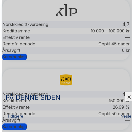
4,7
10 000 – 100 000 kr
—
Opptil 45 dager
0 kr
Sammenlign
4,7
×
PÅ DENNE SIDEN
150 000 kr
26.69 %
Opptil 50 dager
Tidligere
Neste
—
Sammenlign