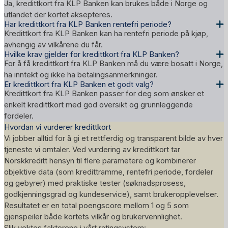
Ja, kredittkort fra KLP Banken kan brukes både i Norge og
utlandet der kortet aksepteres.
Har kredittkort fra KLP Banken rentefri periode?
Kredittkort fra KLP Banken kan ha rentefri periode på kjøp,
avhengig av vilkårene du får.
Hvilke krav gjelder for kredittkort fra KLP Banken?
For å få kredittkort fra KLP Banken må du være bosatt i Norge,
ha inntekt og ikke ha betalingsanmerkninger.
Er kredittkort fra KLP Banken et godt valg?
Kredittkort fra KLP Banken passer for deg som ønsker et
enkelt kredittkort med god oversikt og grunnleggende
fordeler.
Hvordan vi vurderer kredittkort
Vi jobber alltid for å gi et rettferdig og transparent bilde av hver
tjeneste vi omtaler. Ved vurdering av kredittkort tar
Norskkreditt hensyn til flere parametere og kombinerer
objektive data (som kredittramme, rentefri periode, fordeler
og gebyrer) med praktiske tester (søknadsprosess,
godkjenningsgrad og kundeservice), samt brukeropplevelser.
Resultatet er en total poengscore mellom 1 og 5 som
gjenspeiler både kortets vilkår og brukervennlighet.
Slik vektes faktorene i vårt
ratingsystem
: