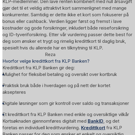
KLP-medlemmer. Den lave renten kombinert med null årsavgift
gjør det til et veldig attraktivt kort sammenlignet med mange
konkurrenter. Samtidig er dette ikke et kort som fokuserer på
bonus eller cashback. Verdien ligger først og fremst i lave
kostnader og gode forsikringer, inkludert både reiseforsikring
og ID-tyveriforsikring. Etter vår vurdering passer dette best for
deg som ønsker et trygt og rimelig kredittkort til daglig bruk,
spesielt hvis du allerede har en tilknytning til KLP.
Reza
Hvorfor velge kredittkort fra KLP Banken?
Kredittkort fra KLP Banken gir deg:
Mulighet for fleksibel betaling og oversikt over kortbruk
Praktisk bruk både i hverdagen og på nett der kortet
aksepteres
Digitale løsninger som gir kontroll over saldo og transaksjoner
Et kredittkort fra KLP Banken med enkle og oversiktlige vilkår
Kortsøknaden gjennomføres digitalt med
BankID
, og det
foretas en individuell kredittvurdering.
Kredittkort
fra KLP
Banken passer for deg som ønsker et enkelt og oversiktlig