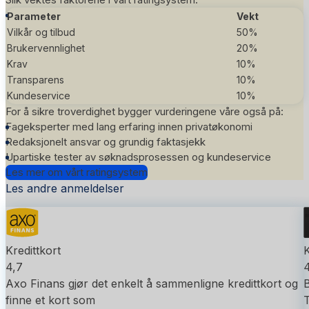
Parameter
Vekt
Vilkår og tilbud
50%
Brukervennlighet
20%
Krav
10%
Transparens
10%
Kundeservice
10%
For å sikre troverdighet bygger vurderingene våre også på:
Fageksperter med lang erfaring innen privatøkonomi
Redaksjonelt ansvar og grundig faktasjekk
Upartiske tester av søknadsprosessen og kundeservice
Les mer om vårt ratingsystem
Les andre anmeldelser
Kredittkort
K
4,7
4
Axo Finans gjør det enkelt å sammenligne kredittkort og
B
finne et kort som
T