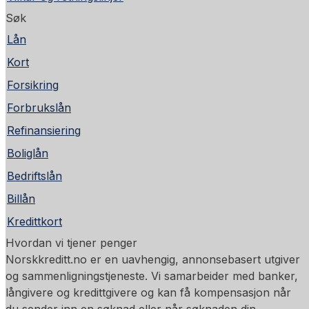
Søk
Lån
Kort
Forsikring
Forbrukslån
Refinansiering
Boliglån
Bedriftslån
Billån
Kredittkort
Hvordan vi tjener penger
Norskkreditt.no er en uavhengig, annonsebasert utgiver
og sammenligningstjeneste. Vi samarbeider med banker,
långivere og kredittgivere og kan få kompensasjon når
du sender inn en søknad eller når søknaden din