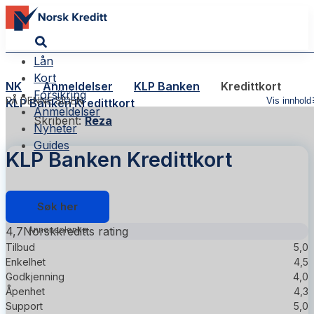
Lån
Kort
NK
Anmeldelser
KLP Banken
Kredittkort
Forsikring
PÅ DENNE SIDEN
Vis innhold
KLP Banken Kredittkort
Anmeldelser
Skribent:
Reza
Nyheter
Guides
KLP Banken Kredittkort
Søk her
4,7
Norskkreditts rating
Tilbud
5,0
Enkelhet
4,5
Godkjenning
4,0
Åpenhet
4,3
Support
5,0