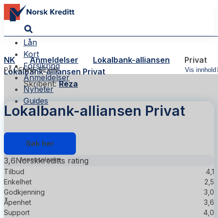
Lån
Kort
NK
Anmeldelser
Lokalbank-alliansen
Privat
Forsikring
PÅ DENNE SIDEN
Vis innhold
Lokalbank-alliansen Privat
Anmeldelser
Skribent:
Reza
Nyheter
Guides
Lokalbank-alliansen Privat
Søk her
3,6
Norskkreditts rating
Tilbud
4,1
Enkelhet
2,5
Godkjenning
3,0
Åpenhet
3,6
Support
4,0