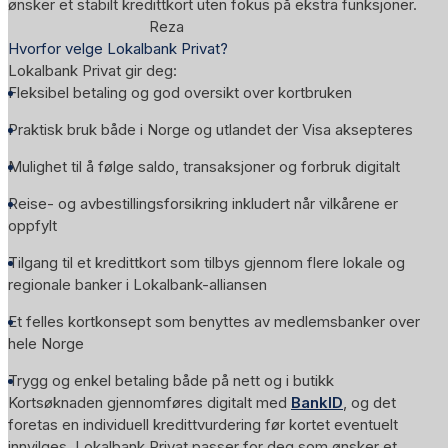
ønsker et stabilt kredittkort uten fokus på ekstra funksjoner.
Reza
Hvorfor velge Lokalbank Privat?
Lokalbank Privat gir deg:
Fleksibel betaling og god oversikt over kortbruken
Praktisk bruk både i Norge og utlandet der Visa aksepteres
Mulighet til å følge saldo, transaksjoner og forbruk digitalt
Reise- og avbestillingsforsikring inkludert når vilkårene er
oppfylt
Tilgang til et kredittkort som tilbys gjennom flere lokale og
regionale banker i Lokalbank-alliansen
Et felles kortkonsept som benyttes av medlemsbanker over
hele Norge
Trygg og enkel betaling både på nett og i butikk
Kortsøknaden gjennomføres digitalt med
BankID
, og det
foretas en individuell kredittvurdering før kortet eventuelt
innvilges. Lokalbank Privat passer for deg som ønsker et