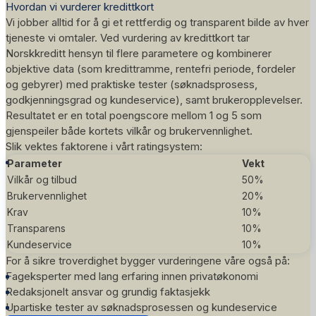
Hvordan vi vurderer kredittkort
Vi jobber alltid for å gi et rettferdig og transparent bilde av hver
tjeneste vi omtaler. Ved vurdering av kredittkort tar
Norskkreditt hensyn til flere parametere og kombinerer
objektive data (som kredittramme, rentefri periode, fordeler
og gebyrer) med praktiske tester (søknadsprosess,
godkjenningsgrad og kundeservice), samt brukeropplevelser.
Resultatet er en total poengscore mellom 1 og 5 som
gjenspeiler både kortets vilkår og brukervennlighet.
Slik vektes faktorene i vårt
ratingsystem
:
Parameter
Vekt
Vilkår og tilbud
50%
Brukervennlighet
20%
Krav
10%
Transparens
10%
Kundeservice
10%
For å sikre troverdighet bygger vurderingene våre også på:
Fageksperter med lang erfaring innen privatøkonomi
Redaksjonelt ansvar og grundig faktasjekk
Upartiske tester av søknadsprosessen og kundeservice