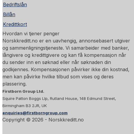
Bedriftslån
Billån
Kredittkort
Hvordan vi tjener penger
Norskkreditt.no er en uavhengig, annonsebasert utgiver
og sammenligningstjeneste. Vi samarbeider med banker,
långivere og kredittgivere og kan få kompensasjon når
du sender inn en søknad eller når søknaden din
godkjennes. Kompensasjonen påvirker ikke din kostnad,
men kan påvirke hvilke tilbud som vises og deres
plassering.
Firstborn Group Ltd.
Squire Patton Boggs Llp, Rutland House, 148 Edmund Street,
Birmingham B3 2JR, UK
enquiries@firstborngroup.com
Copyright ©
2026
- Norskkreditt.no