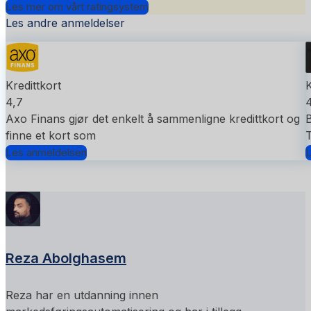
Les mer om vårt ratingsystem
Les andre anmeldelser
Kredittkort
K
4,7
4
Axo Finans gjør det enkelt å sammenligne kredittkort og
B
finne et kort som
T
Les anmeldelsen
L
Reza Abolghasem
Reza har en utdanning innen