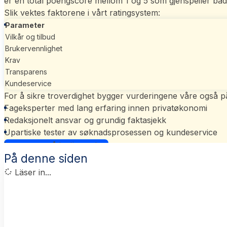
er en total poengscore mellom 1 og 5 som gjenspeiler båd
Slik vektes faktorene i vårt
ratingsystem
:
Parameter
Vilkår og tilbud
Brukervennlighet
Krav
Transparens
Kundeservice
For å sikre troverdighet bygger vurderingene våre også p
Fageksperter med lang erfaring innen privatøkonomi
Redaksjonelt ansvar og grundig faktasjekk
Upartiske tester av søknadsprosessen og kundeservice
Les mer om vårt ratingsystem
På denne siden
Läser in...