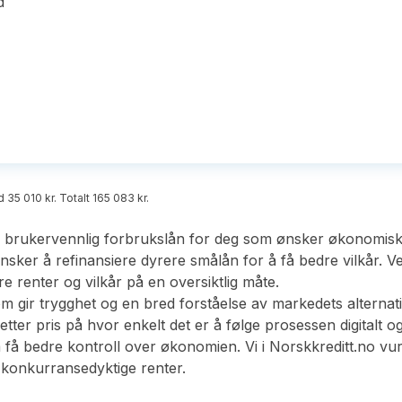
d
 35 010 kr. Totalt 165 083 kr.
og brukervennlig forbrukslån for deg som ønsker økonomisk f
nsker å refinansiere dyrere smålån for å få bedre vilkår. Ve
ere renter og vilkår på en oversiktlig måte.
gir trygghet og en bred forståelse av markedets alternativ
tter pris på hvor enkelt det er å følge prosessen digitalt o
 få bedre kontroll over økonomien. Vi i Norskkreditt.no vu
g konkurransedyktige renter.