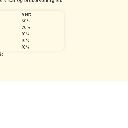
e vilkår og brukervennlighet.
Vekt
50%
20%
10%
10%
10%
å: