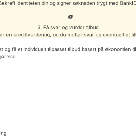
Bekreft identiteten din og signer søknaden trygt med BankID
3. Få svar og vurder tilbud
 en kredittvurdering, og du mottar svar og eventuelt et ti
g få et individuelt tilpasset tilbud basert på økonomien d
jørelse.
ing