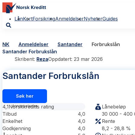
Lån
Kort
Forsikring
Anmeldelser
Nyheter
Guides
NK
Anmeldelser
Santander
Forbrukslån
Santander Forbrukslån
Skribent:
Reza
Oppdatert: 23 mar 2026
Santander Forbrukslån
Søk her
4,1
Norskkreditts rating
Lånebeløp
Tilbud
4,0
30 000 - 400 
Enkelhet
4,0
Rente
Godkjenning
4,0
8,2 - 28,8 %