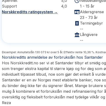
Åpenhet
5,0
Nedbetalingsti
Support
4,0
1 - 15 år
Norskkreditts ratingsystem →
Aldersgrense
23 - 73 år
Termingebyr
--
Långivere
--
Eksempel: Annuitetslån 130 073 kr over 5 år. Effektiv rente 10,36 %. Kostnad
Norskkreditts anmeldelse av forbrukslån hos Santander
Hos Norskkreditt.no ser vi at Santander tilbyr et smidig 
som trenger ekstra kapital til større kjøp og for deg som ø
individuelt tilpasset tilbud, noe som gjør det enkelt å vurd
Santander er en av Norges mest etablerte banker, noe som 
du binder deg ikke før du signerer lånet. Mange brukere se
mulig å kombinere et forbrukslån med refinansiering for å
oversiktlig og fleksibelt forbrukslån med tydelige vilkår o
Reza