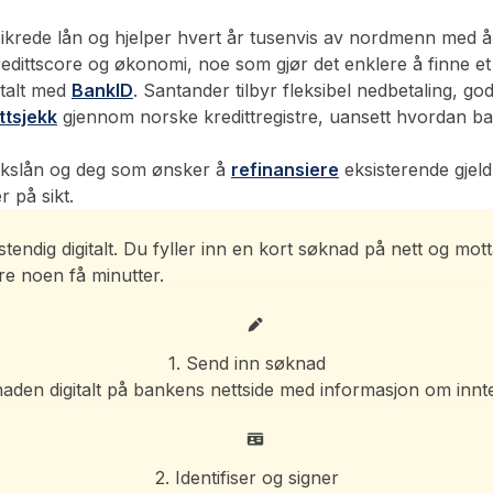
sikrede lån og hjelper hvert år tusenvis av nordmenn med å
, kredittscore og økonomi, noe som gjør det enklere å finne 
italt med
BankID
. Santander tilbyr fleksibel nedbetaling, go
ttsjekk
gjennom norske kredittregistre, uansett hvordan ba
ukslån og deg som ønsker å
refinansiere
eksisterende gjeld.
 på sikt.
endig digitalt. Du fyller inn en kort søknad på nett og motta
e noen få minutter.
1. Send inn søknad
naden digitalt på bankens nettside med informasjon om inn
2. Identifiser og signer