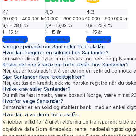
4,1
4,9
4,3
30 000 – 400 000 kr
10 000 – 800 000 kr
10 000 – 800 000 kr
8,2 – 28,8 %
7,9 – 15,69 %
6,9 – 23,4 %
1 – 15 år
1 – 15 år
1 – 15 år
Sammenlign
Sammenlign
Sammenlign
Vanlige spørsmål om Santander forbrukslån
Hvordan fungerer en søknad hos Santander?
Du søker digitalt, fyller inn inntekts- og personopplysni
Koster det noe å søke om forbrukslån hos Santander?
Nei, det er kostnadsfritt å sende inn en søknad og motta et
Gjør Santander flere kredittsjekker?
Nei, det tas én kredittsjekk via norske registre når du søke
Hvilke krav stiller Santander?
Du må ha fast inntekt, være bosatt i Norge, være minst 23
Hvorfor velge Santander?
Santander er en solid og etablert bank, med en enkel digit
Hvordan vi vurderer forbrukslån
Vi jobber alltid for å gi et rettferdig og transparent bild
objektive data (som lånebeløp, rente, nedbetalingstid og