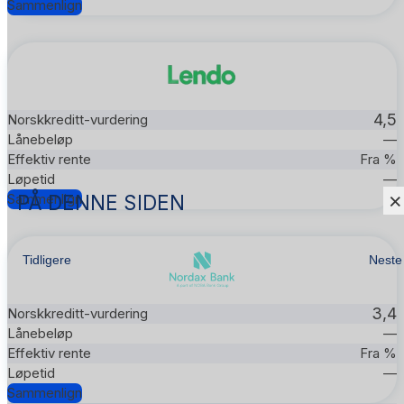
Sammenlign
4,5
—
Fra %
—
×
PÅ DENNE SIDEN
Sammenlign
Tidligere
Neste
3,4
—
Fra %
—
Sammenlign