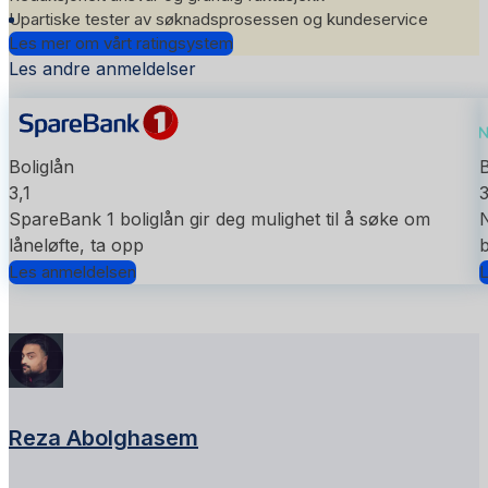
Upartiske tester av søknadsprosessen og kundeservice
Les mer om vårt ratingsystem
Les andre anmeldelser
Boliglån
B
3,1
SpareBank 1 boliglån gir deg mulighet til å søke om
N
låneløfte, ta opp
Les anmeldelsen
L
Reza Abolghasem