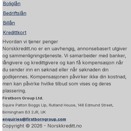
Boliglån
Bedriftslån
Billån
Kredittkort
Hvordan vi tjener penger
Norskkreditt.no er en uavhengig, annonsebasert utgiver
og sammenligningstjeneste. Vi samarbeider med banker,
långivere og kredittgivere og kan få kompensasjon når
du sender inn en søknad eller når søknaden din
godkjennes. Kompensasjonen påvirker ikke din kostnad,
men kan påvirke hvilke tilbud som vises og deres
plassering.
Firstborn Group Ltd.
Squire Patton Boggs Llp, Rutland House, 148 Edmund Street,
Birmingham B3 2JR, UK
enquiries@firstborngroup.com
Copyright ©
2026
- Norskkreditt.no