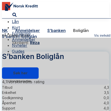
Lån
Kort
NK
Anmeldelser
S’banken
Boliglån
Forsikring
PÅ DENNE SIDEN
Vis innhold
S’banken Boliglån
Anmeldelser
Skribent:
Reza
Nyheter
Guides
S’banken Boliglån
Søk her
4,1
Norskkreditts rating
Tilbud
4,3
Enkelhet
3,5
Godkjenning
0,0
Åpenhet
4,0
Support
4,0