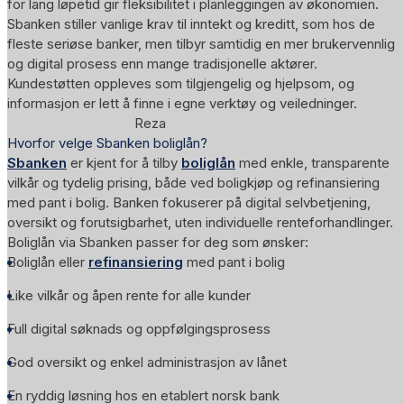
for lang løpetid gir fleksibilitet i planleggingen av økonomien.
Sbanken stiller vanlige krav til inntekt og kreditt, som hos de
fleste seriøse banker, men tilbyr samtidig en mer brukervennlig
og digital prosess enn mange tradisjonelle aktører.
Kundestøtten oppleves som tilgjengelig og hjelpsom, og
informasjon er lett å finne i egne verktøy og veiledninger.
Reza
Hvorfor velge Sbanken boliglån?
Sbanken
er kjent for å tilby
boliglån
med enkle, transparente
vilkår og tydelig prising, både ved boligkjøp og refinansiering
med pant i bolig. Banken fokuserer på digital selvbetjening,
oversikt og forutsigbarhet, uten individuelle renteforhandlinger.
Boliglån via Sbanken passer for deg som ønsker:
Boliglån eller
refinansiering
med pant i bolig
Like vilkår og åpen rente for alle kunder
Full digital søknads og oppfølgingsprosess
God oversikt og enkel administrasjon av lånet
En ryddig løsning hos en etablert norsk bank