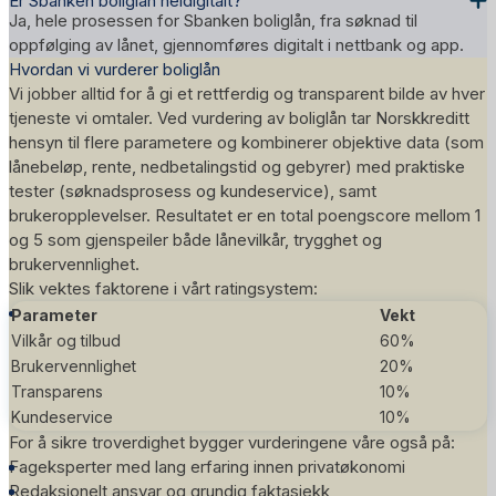
Er Sbanken boliglån heldigitalt?
Ja, hele prosessen for Sbanken boliglån, fra søknad til
oppfølging av lånet, gjennomføres digitalt i nettbank og app.
Hvordan vi vurderer boliglån
Vi jobber alltid for å gi et rettferdig og transparent bilde av hver
tjeneste vi omtaler. Ved vurdering av boliglån tar Norskkreditt
hensyn til flere parametere og kombinerer objektive data (som
lånebeløp, rente, nedbetalingstid og gebyrer) med praktiske
tester (søknadsprosess og kundeservice), samt
brukeropplevelser. Resultatet er en total poengscore mellom 1
og 5 som gjenspeiler både lånevilkår, trygghet og
brukervennlighet.
Slik vektes faktorene i vårt
ratingsystem
:
Parameter
Vekt
Vilkår og tilbud
60%
Brukervennlighet
20%
Transparens
10%
Kundeservice
10%
For å sikre troverdighet bygger vurderingene våre også på:
Fageksperter med lang erfaring innen privatøkonomi
Redaksjonelt ansvar og grundig faktasjekk