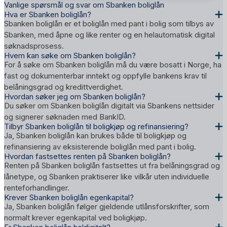
Vanlige spørsmål og svar om Sbanken boliglån
Hva er Sbanken boliglån?
Sbanken boliglån er et boliglån med pant i bolig som tilbys av
Sbanken, med åpne og like renter og en helautomatisk digital
søknadsprosess.
Hvem kan søke om Sbanken boliglån?
For å søke om Sbanken boliglån må du være bosatt i Norge, ha
fast og dokumenterbar inntekt og oppfylle bankens krav til
belåningsgrad og kredittverdighet.
Hvordan søker jeg om Sbanken boliglån?
Du søker om Sbanken boliglån digitalt via Sbankens nettsider
og signerer søknaden med BankID.
Tilbyr Sbanken boliglån til boligkjøp og refinansiering?
Ja, Sbanken boliglån kan brukes både til boligkjøp og
refinansiering av eksisterende boliglån med pant i bolig.
Hvordan fastsettes renten på Sbanken boliglån?
Renten på Sbanken boliglån fastsettes ut fra belåningsgrad og
lånetype, og Sbanken praktiserer like vilkår uten individuelle
renteforhandlinger.
Krever Sbanken boliglån egenkapital?
Ja, Sbanken boliglån følger gjeldende utlånsforskrifter, som
normalt krever egenkapital ved boligkjøp.