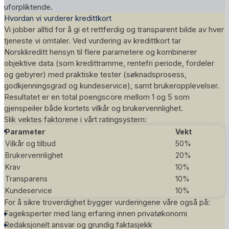
uforpliktende.
Hvordan vi vurderer kredittkort
Vi jobber alltid for å gi et rettferdig og transparent bilde av hver
tjeneste vi omtaler. Ved vurdering av kredittkort tar
Norskkreditt hensyn til flere parametere og kombinerer
objektive data (som kredittramme, rentefri periode, fordeler
og gebyrer) med praktiske tester (søknadsprosess,
godkjenningsgrad og kundeservice), samt brukeropplevelser.
Resultatet er en total poengscore mellom 1 og 5 som
gjenspeiler både kortets vilkår og brukervennlighet.
Slik vektes faktorene i vårt
ratingsystem
:
Parameter
Vekt
Vilkår og tilbud
50%
Brukervennlighet
20%
Krav
10%
Transparens
10%
Kundeservice
10%
For å sikre troverdighet bygger vurderingene våre også på:
Fageksperter med lang erfaring innen privatøkonomi
Redaksjonelt ansvar og grundig faktasjekk