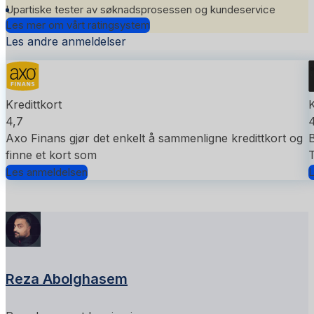
Upartiske tester av søknadsprosessen og kundeservice
Les mer om vårt ratingsystem
Les andre anmeldelser
Kredittkort
K
4,7
4
Axo Finans gjør det enkelt å sammenligne kredittkort og
B
finne et kort som
T
Les anmeldelsen
L
Reza Abolghasem