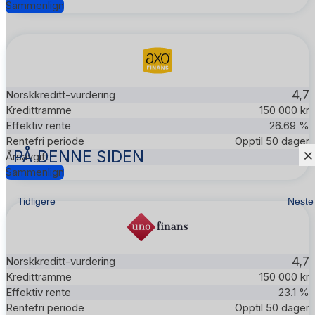
Sammenlign
4,7
150 000 kr
26.69 %
Opptil 50 dager
×
PÅ DENNE SIDEN
—
Sammenlign
Tidligere
Neste
4,7
150 000 kr
23.1 %
Opptil 50 dager