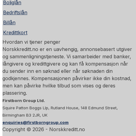
Boliglån
Bedriftslån
Billån
Kredittkort
Hvordan vi tjener penger
Norskkreditt.no er en uavhengig, annonsebasert utgiver
og sammenligningstjeneste. Vi samarbeider med banker,
långivere og kredittgivere og kan få kompensasjon når
du sender inn en søknad eller når søknaden din
godkjennes. Kompensasjonen påvirker ikke din kostnad,
men kan påvirke hvilke tilbud som vises og deres
plassering.
Firstborn Group Ltd.
Squire Patton Boggs Llp, Rutland House, 148 Edmund Street,
Birmingham B3 2JR, UK
enquiries@firstborngroup.com
Copyright ©
2026
- Norskkreditt.no