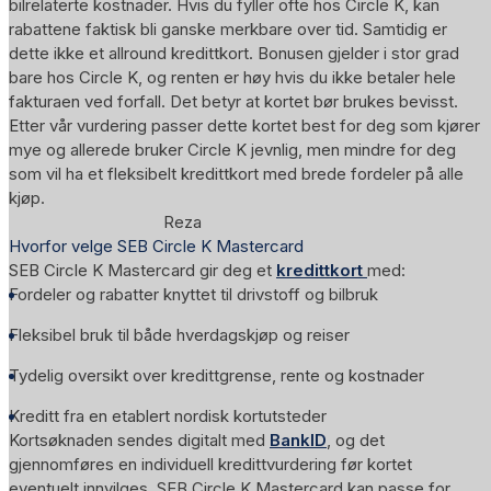
bilrelaterte kostnader. Hvis du fyller ofte hos Circle K, kan
rabattene faktisk bli ganske merkbare over tid. Samtidig er
dette ikke et allround kredittkort. Bonusen gjelder i stor grad
bare hos Circle K, og renten er høy hvis du ikke betaler hele
fakturaen ved forfall. Det betyr at kortet bør brukes bevisst.
Etter vår vurdering passer dette kortet best for deg som kjører
mye og allerede bruker Circle K jevnlig, men mindre for deg
som vil ha et fleksibelt kredittkort med brede fordeler på alle
kjøp.
Reza
Hvorfor velge SEB Circle K Mastercard
SEB Circle K Mastercard gir deg et
kredittkort
med:
Fordeler og rabatter knyttet til drivstoff og bilbruk
Fleksibel bruk til både hverdagskjøp og reiser
Tydelig oversikt over kredittgrense, rente og kostnader
Kreditt fra en etablert nordisk kortutsteder
Kortsøknaden sendes digitalt med
BankID
, og det
gjennomføres en individuell kredittvurdering før kortet
eventuelt innvilges. SEB Circle K Mastercard kan passe for