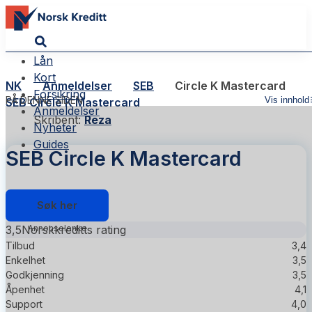
Lån
Kort
NK
Anmeldelser
SEB
Circle K Mastercard
Forsikring
PÅ DENNE SIDEN
Vis innhold
SEB Circle K Mastercard
Anmeldelser
Skribent:
Reza
Nyheter
Guides
SEB Circle K Mastercard
Søk her
3,5
Norskkreditts rating
Tilbud
3,4
Enkelhet
3,5
Godkjenning
3,5
Åpenhet
4,1
Support
4,0