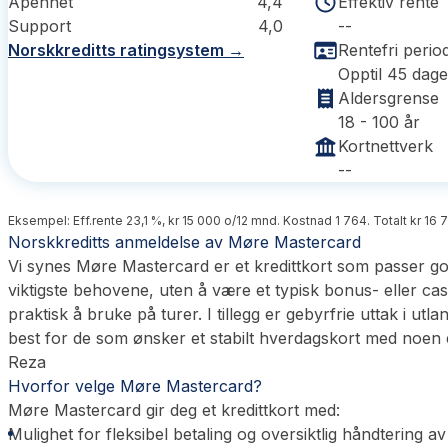
Åpenhet
4,4
Effektiv rente
Support
4,0
--
Norskkreditts ratingsystem →
Rentefri perio
Opptil 45 dage
Aldersgrense
18 - 100 år
Kortnettverk
--
Eksempel: Eff.rente 23,1 %, kr 15 000 o/12 mnd. Kostnad 1 764. Totalt kr 16 
Norskkreditts anmeldelse av Møre Mastercard
Vi synes Møre Mastercard er et kredittkort som passer god
viktigste behovene, uten å være et typisk bonus- eller cas
praktisk å bruke på turer. I tillegg er gebyrfrie uttak i u
best for de som ønsker et stabilt hverdagskort med noen 
Reza
Hvorfor velge Møre Mastercard?
Møre Mastercard gir deg et kredittkort med:
Mulighet for fleksibel betaling og oversiktlig håndtering a