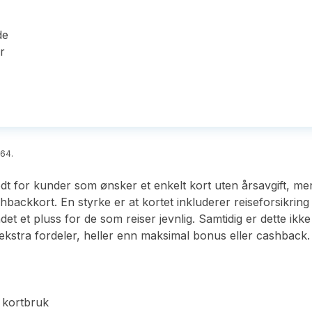
de
r
764.
t for kunder som ønsker et enkelt kort uten årsavgift, men
hbackkort. En styrke er at kortet inkluderer reiseforsikrin
tlandet et pluss for de som reiser jevnlig. Samtidig er dette
ekstra fordeler, heller enn maksimal bonus eller cashback.
v kortbruk