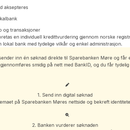
rd aksepteres
okalbank
do og transaksjoner
foretas en individuell kredittvurdering gjennom norske reg
en lokal bank med tydelige vilkår og enkel administrasjon.
Du sender inn én søknad direkte til Sparebanken Møre og får
n gjennomføres smidig på nett med BankID, og du får tydelig
1. Send inn digital søknad
jemaet på Sparebanken Møres nettside og bekreft identite
2. Banken vurderer søknaden