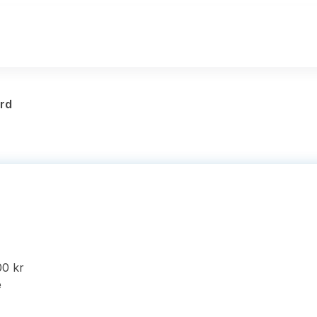
rd
00 kr
e