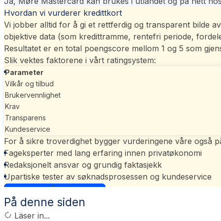
Ja, Møre Mastercard kan brukes i utlandet og på nett hos
Hvordan vi vurderer kredittkort
Vi jobber alltid for å gi et rettferdig og transparent bilde
objektive data (som kredittramme, rentefri periode, ford
Resultatet er en total poengscore mellom 1 og 5 som gjens
Slik vektes faktorene i vårt
ratingsystem
:
Parameter
Vilkår og tilbud
Brukervennlighet
Krav
Transparens
Kundeservice
For å sikre troverdighet bygger vurderingene våre også p
Fageksperter med lang erfaring innen privatøkonomi
Redaksjonelt ansvar og grundig faktasjekk
Upartiske tester av søknadsprosessen og kundeservice
Les mer om vårt ratingsystem
På denne siden
Läser in...