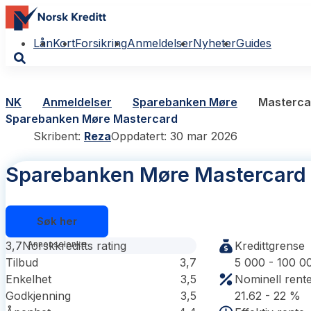
Lån
Kort
Forsikring
Anmeldelser
Nyheter
Guides
NK
Anmeldelser
Sparebanken Møre
Masterca
Sparebanken Møre Mastercard
Skribent:
Reza
Oppdatert: 30 mar 2026
Sparebanken Møre Mastercard
Søk her
3,7
Norskkreditts rating
Kredittgrense
Tilbud
3,7
5 000 - 100 0
Enkelhet
3,5
Nominell rent
Godkjenning
3,5
21.62 - 22 %