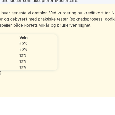
 alle steder som aksepterer Mastercard.
 av hver tjeneste vi omtaler. Ved vurdering av kredittkort ta
eler og gebyrer) med praktiske tester (søknadsprosess, god
peiler både kortets vilkår og brukervennlighet.
Vekt
50%
20%
10%
10%
10%
å: