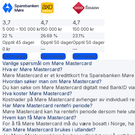
3,7
4,7
4,7
5 000 – 100 000 kr
150 000 kr
150 000 kr
22 %
26.69 %
23.1%
Opptil 45 dager
Opptil 50 dager
Opptil 50 dager
0 kr
—
—
Sammenlign
Sammenlign
Sammenlign
Vanlige spørsmål om Møre Mastercard
Hva er Møre Mastercard?
Møre Mastercard er et kredittkort fra Sparebanken Møre s
Hvordan søker man om Møre Mastercard?
Du kan søke om Møre Mastercard digitalt med BankID via
Hva koster Møre Mastercard?
Kostnader på Møre Mastercard avhenger av individuell ren
Har Møre Mastercard rentefri periode?
Møre Mastercard kan ha rentefri periode dersom hele utes
Hvem kan få Møre Mastercard?
For å få Møre Mastercard må du være bosatt i Norge, ha i
Kan Møre Mastercard brukes i utlandet?