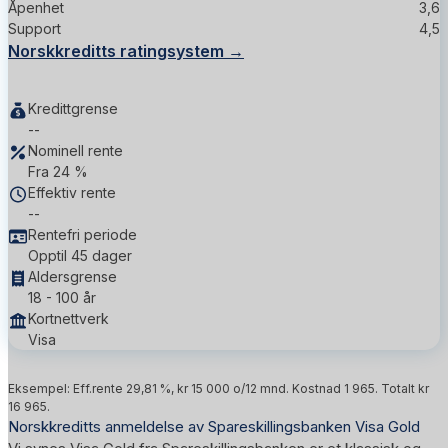
Åpenhet
3,6
Support
4,5
Norskkreditts ratingsystem →
Kredittgrense
--
Nominell rente
Fra 24 %
Effektiv rente
--
Rentefri periode
Opptil 45 dager
Aldersgrense
18 - 100 år
Kortnettverk
Visa
Eksempel: Eff.rente 29,81 %, kr 15 000 o/12 mnd. Kostnad 1 965. Totalt kr
16 965.
Norskkreditts anmeldelse av Spareskillingsbanken Visa Gold