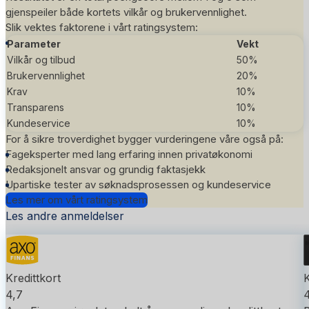
gjenspeiler både kortets vilkår og brukervennlighet.
Slik vektes faktorene i vårt
ratingsystem
:
Parameter
Vekt
Vilkår og tilbud
50%
Brukervennlighet
20%
Krav
10%
Transparens
10%
Kundeservice
10%
For å sikre troverdighet bygger vurderingene våre også på:
Fageksperter med lang erfaring innen privatøkonomi
Redaksjonelt ansvar og grundig faktasjekk
Upartiske tester av søknadsprosessen og kundeservice
Les mer om vårt ratingsystem
Les andre anmeldelser
Kredittkort
K
4,7
4