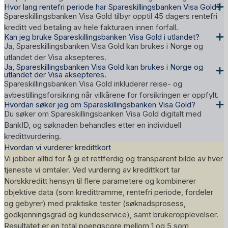
Hvor lang rentefri periode har Spareskillingsbanken Visa Gold?
Spareskillingsbanken Visa Gold tilbyr opptil 45 dagers rentefri
kreditt ved betaling av hele fakturaen innen forfall.
Kan jeg bruke Spareskillingsbanken Visa Gold i utlandet?
Ja, Spareskillingsbanken Visa Gold kan brukes i Norge og
utlandet der Visa aksepteres.
Ja, Spareskillingsbanken Visa Gold kan brukes i Norge og
utlandet der Visa aksepteres.
Spareskillingsbanken Visa Gold inkluderer reise- og
avbestillingsforsikring når vilkårene for forsikringen er oppfylt.
Hvordan søker jeg om Spareskillingsbanken Visa Gold?
Du søker om Spareskillingsbanken Visa Gold digitalt med
BankID, og søknaden behandles etter en individuell
kredittvurdering.
Hvordan vi vurderer kredittkort
Vi jobber alltid for å gi et rettferdig og transparent bilde av hver
tjeneste vi omtaler. Ved vurdering av kredittkort tar
Norskkreditt hensyn til flere parametere og kombinerer
objektive data (som kredittramme, rentefri periode, fordeler
og gebyrer) med praktiske tester (søknadsprosess,
godkjenningsgrad og kundeservice), samt brukeropplevelser.
Resultatet er en total poengscore mellom 1 og 5 som