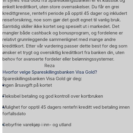
Vi synes Visa Gold fra Spareskillingsbanken er et klassisk og
enkelt kredittkort, uten store overraskelser. Du får en grei
kredittgrense, rentefri periode på opptil 45 dager og inkludert
reiseforsikring, noe som gjør det godt egnet til vanlig bruk.
Samtidig skiller ikke kortet seg spesielt ut i markedet. Det
mangler både cashback og bonusprogram, og fordelene er
relativt grunnleggende sammenlignet med mange andre
kredittkort. Etter vår vurdering passer dette best for deg som
ønsker et trygt og oversiktlig kredittkort fra banken din, uten
behov for avanserte fordeler eller belønningssystemer.
Reza
Hvorfor velge Spareskillingsbanken Visa Gold?
Spareskillingsbanken Visa Gold gir deg:
Ingen årsavgift på kortet
Fleksibel betaling og god kontroll over kortbruken
Mulighet for opptil 45 dagers rentefri kreditt ved betaling innen
forfallsdato
Gebyrfrie varekjøp i inn- og utland