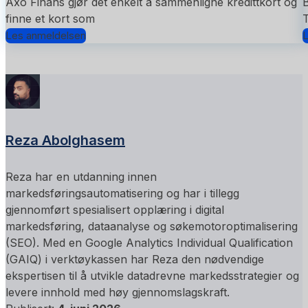
Axo Finans gjør det enkelt å sammenligne kredittkort og
B
finne et kort som
T
Les anmeldelsen
L
Reza Abolghasem
Reza har en utdanning innen
markedsføringsautomatisering og har i tillegg
gjennomført spesialisert opplæring i digital
markedsføring, dataanalyse og søkemotoroptimalisering
(SEO). Med en Google Analytics Individual Qualification
(GAIQ) i verktøykassen har Reza den nødvendige
ekspertisen til å utvikle datadrevne markedsstrategier og
levere innhold med høy gjennomslagskraft.