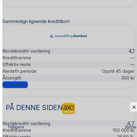
Sammenlign lignende kredittkort
4,1
—
—
Opptil 45 dager
300 kr
Sammenlign
×
PÅ DENNE SIDEN
4,7
Tidligere
Neste
150 000 kr
26.69 %