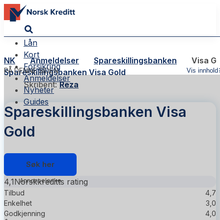
Lån
Kort
NK
Anmeldelser
Spareskillingsbanken
Visa G
Forsikring
PÅ DENNE SIDEN
Vis innhold
Spareskillingsbanken Visa Gold
Anmeldelser
Skribent:
Reza
Nyheter
Guides
Spareskillingsbanken Visa
Gold
Søk her
4,1
Norskkreditts rating
Tilbud
4,7
Enkelhet
3,0
Godkjenning
4,0